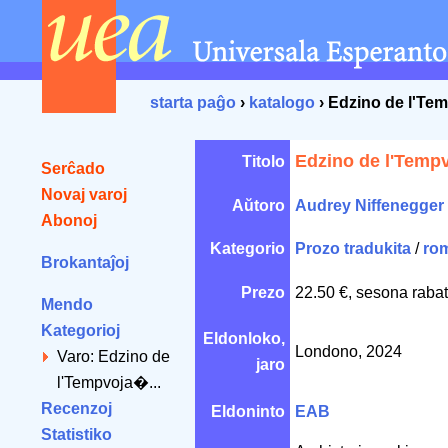
starta paĝo
›
katalogo
› Edzino de l'Te
Edzino de l'Temp
Titolo
Serĉado
Novaj varoj
Aŭtoro
Audrey Niffenegger
Abonoj
Kategorio
Prozo tradukita
/
ro
Brokantaĵoj
Prezo
22.50 €, sesona rabat
Mendo
Kategorioj
Eldonloko,
Londono, 2024
Varo: Edzino de
jaro
l'Tempvoja�...
Recenzoj
Eldoninto
EAB
Statistiko