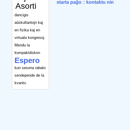
starta paĝo
::
kontaktu nin
Asorti
dancigis
aŭskultantojn kaj
en fizika kaj en
virtuala kongresoj.
Mendu la
kompaktdiskon
Espero
kun sesona rabato
sendepende de la
kvanto.