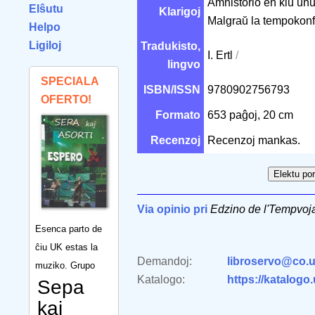
Amhistorio en kiu unu
Elŝutu
Klarigoj
Malgraŭ la tempokonfu
Helpo
Ligiloj
Tradukisto,
I. Ertl
/
lingvo
SPECIALA
ISBN/ISSN
9780902756793
OFERTO!
Formato
653 paĝoj, 20 cm
Recenzoj
Recenzoj mankas.
Via opinio pri
Edzino de l'Tempvoj
Esenca parto de
ĉiu UK estas la
Demandoj:
libroservo@co.u
muziko. Grupo
Katalogo:
https://katalogo
Sepa
kaj