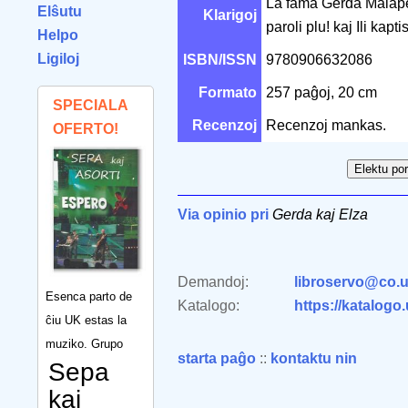
La fama Gerda Malaperi
Elŝutu
Klarigoj
paroli plu! kaj Ili kapt
Helpo
Ligiloj
ISBN/ISSN
9780906632086
Formato
257 paĝoj, 20 cm
SPECIALA
Recenzoj
Recenzoj mankas.
OFERTO!
Via opinio pri
Gerda kaj Elza
Demandoj:
libroservo@co.u
Esenca parto de
Katalogo:
https://katalogo
ĉiu UK estas la
muziko. Grupo
starta paĝo
::
kontaktu nin
Sepa
kaj