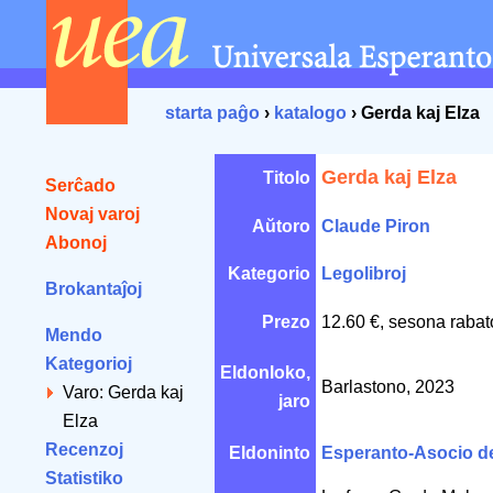
starta paĝo
›
katalogo
› Gerda kaj Elza
Gerda kaj Elza
Titolo
Serĉado
Novaj varoj
Aŭtoro
Claude Piron
Abonoj
Kategorio
Legolibroj
Brokantaĵoj
Prezo
12.60 €, sesona rabat
Mendo
Kategorioj
Eldonloko,
Barlastono, 2023
Varo: Gerda kaj
jaro
Elza
Recenzoj
Eldoninto
Esperanto-Asocio de
Statistiko