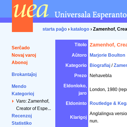
starta paĝo
›
katalogo
› Zamenhof, Crea
Zamenhof, Crea
Titolo
Serĉado
Novaj varoj
Aŭtoro
Marjorie Boulton
Abonoj
Kategorio
Biografiaj
/
Zame
Brokantaĵoj
Prezo
Nehavebla
Eldonloko,
Mendo
London, 1980 (rep
jaro
Kategorioj
Varo: Zamenhof,
Eldoninto
Routledge & Keg
Creator of Espe...
Anglalingva versio
Recenzoj
Klarigoj
nun.
Statistiko