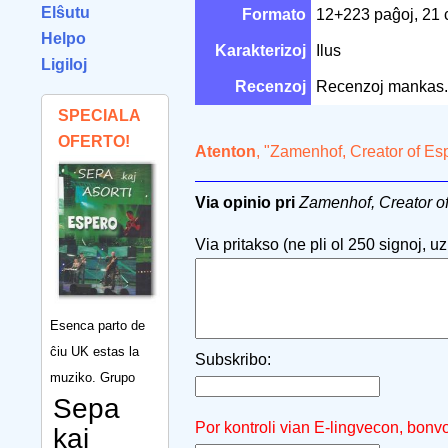
Elŝutu
Formato
12+223 paĝoj, 21
Helpo
Karakterizoj
Ilus
Ligiloj
Recenzoj
Recenzoj mankas.
SPECIALA
OFERTO!
Atenton
, "Zamenhof, Creator of Es
Via opinio pri
Zamenhof, Creator o
Via pritakso (ne pli ol 250 signoj, uzu
Esenca parto de
ĉiu UK estas la
Subskribo:
muziko. Grupo
Sepa
Por kontroli vian E-lingvecon, bonv
kaj