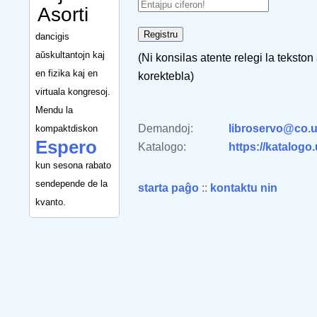
Asorti
dancigis
aŭskultantojn kaj
(Ni konsilas atente relegi la tekston
en fizika kaj en
korektebla)
virtuala kongresoj.
Mendu la
Demandoj:
libroservo@co.u
kompaktdiskon
Espero
Katalogo:
https://katalogo
kun sesona rabato
sendepende de la
starta paĝo
::
kontaktu nin
kvanto.