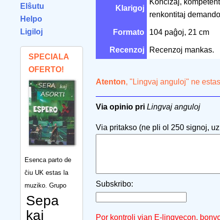
Koncizaj, kompetenta
Elŝutu
Klarigoj
renkontitaj demando
Helpo
Ligiloj
Formato
104 paĝoj, 21 cm
Recenzoj
Recenzoj mankas.
SPECIALA
OFERTO!
Atenton
, "Lingvaj anguloj" ne esta
Via opinio pri
Lingvaj anguloj
Via pritakso (ne pli ol 250 signoj, uzu
Esenca parto de
ĉiu UK estas la
Subskribo:
muziko. Grupo
Sepa
kaj
Por kontroli vian E-lingvecon, bonv