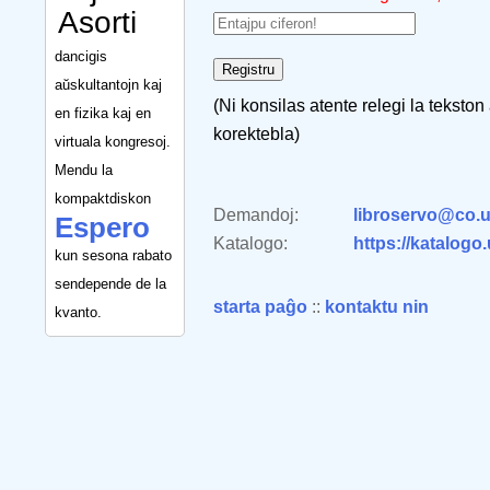
Asorti
dancigis
aŭskultantojn kaj
(Ni konsilas atente relegi la tekston
en fizika kaj en
korektebla)
virtuala kongresoj.
Mendu la
kompaktdiskon
Demandoj:
libroservo@co.u
Espero
Katalogo:
https://katalogo
kun sesona rabato
sendepende de la
starta paĝo
::
kontaktu nin
kvanto.