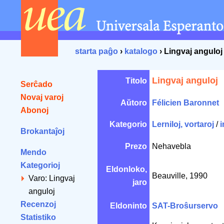
starta paĝo
›
katalogo
› Lingvaj anguloj
Lingvaj anguloj
Titolo
Serĉado
Novaj varoj
Aŭtoro
Félicien Baronnet
Abonoj
Kategorio
Lerniloj, vortaroj
/
i
Brokantaĵoj
Prezo
Nehavebla
Mendo
Kategorioj
Eldonloko,
Beauville, 1990
Varo: Lingvaj
jaro
anguloj
Recenzoj
Eldoninto
SAT-Broŝurservo
Statistiko