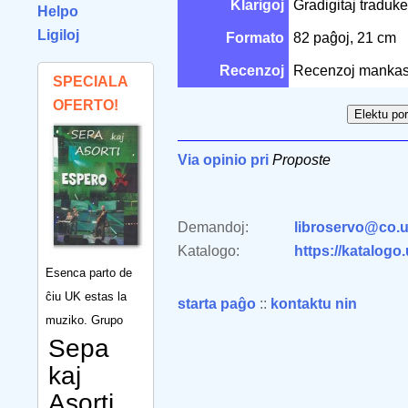
Klarigoj
Gradigitaj traduke
Helpo
Ligiloj
Formato
82 paĝoj, 21 cm
Recenzoj
Recenzoj mankas
SPECIALA
OFERTO!
Via opinio pri
Proposte
Demandoj:
libroservo@co.u
Katalogo:
https://katalogo
Esenca parto de
ĉiu UK estas la
starta paĝo
::
kontaktu nin
muziko. Grupo
Sepa
kaj
Asorti