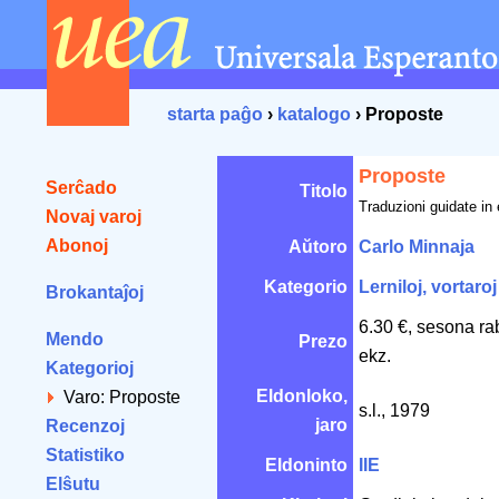
starta paĝo
›
katalogo
› Proposte
Proposte
Serĉado
Titolo
Traduzioni guidate in
Novaj varoj
Abonoj
Aŭtoro
Carlo Minnaja
Kategorio
Lerniloj, vortaroj
Brokantaĵoj
6.30 €, sesona ra
Mendo
Prezo
ekz.
Kategorioj
Eldonloko,
Varo: Proposte
s.l., 1979
jaro
Recenzoj
Statistiko
Eldoninto
IIE
Elŝutu