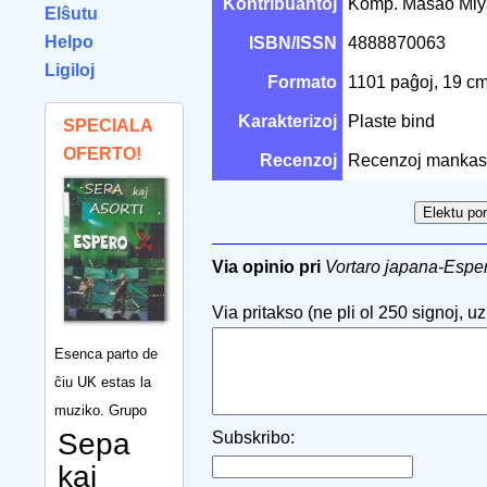
Kontribuantoj
Komp. Masao Mi
Elŝutu
Helpo
ISBN/ISSN
4888870063
Ligiloj
Formato
1101 paĝoj, 19 c
Karakterizoj
Plaste bind
SPECIALA
OFERTO!
Recenzoj
Recenzoj mankas
Via opinio pri
Vortaro japana-Espe
Via pritakso (ne pli ol 250 signoj, uzu
Esenca parto de
ĉiu UK estas la
muziko. Grupo
Sepa
Subskribo:
kaj