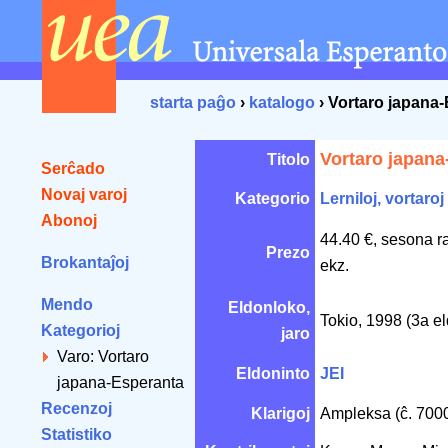
starta paĝo
›
katalogo
› Vortaro japana
Vortaro japana
Titolo
Serĉado
Novaj varoj
Kategorio
Lerniloj, vortaroj
Abonoj
44.40 €, sesona r
Prezo
Brokantaĵoj
ekz.
Mendo
Eldonloko,
Tokio, 1998 (3a e
Kategorioj
jaro
Varo: Vortaro
Eldoninto
JEI
japana-Esperanta
Recenzoj
Klarigoj
Ampleksa (ĉ. 7000
Statistiko