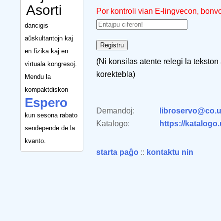
Asorti
Por kontroli vian E-lingvecon, bonv
dancigis
aŭskultantojn kaj
en fizika kaj en
(Ni konsilas atente relegi la tekston
virtuala kongresoj.
korektebla)
Mendu la
kompaktdiskon
Espero
Demandoj:
libroservo@co.u
kun sesona rabato
Katalogo:
https://katalogo
sendepende de la
kvanto.
starta paĝo
::
kontaktu nin