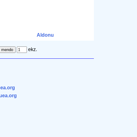
Aldonu
ekz.
ea.org
.uea.org