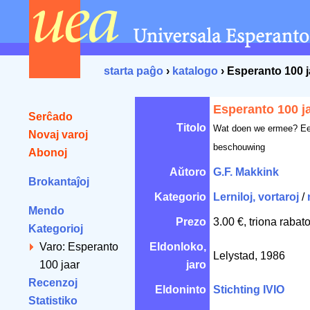
starta paĝo
›
katalogo
› Esperanto 100 j
Esperanto 100 j
Serĉado
Titolo
Wat doen we ermee? Ee
Novaj varoj
beschouwing
Abonoj
Aŭtoro
G.F. Makkink
Brokantaĵoj
Kategorio
Lerniloj, vortaroj
/
Mendo
Prezo
3.00 €, triona rabat
Kategorioj
Varo: Esperanto
Eldonloko,
Lelystad, 1986
100 jaar
jaro
Recenzoj
Eldoninto
Stichting IVIO
Statistiko