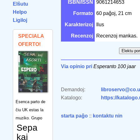
ISBN/ISSN
9061214653
Elŝutu
Helpo
Formato
60 paĝoj, 21 cm
Ligiloj
Karakterizoj
Ilus
Recenzoj
Recenzoj mankas.
SPECIALA
OFERTO!
Via opinio pri
Esperanto 100 jaar
Demandoj:
libroservo@co.u
Katalogo:
https://katalogo
Esenca parto de
ĉiu UK estas la
starta paĝo
::
kontaktu nin
muziko. Grupo
Sepa
kaj