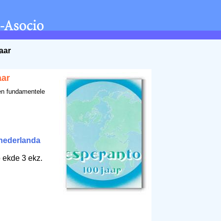
aar
aar
n fundamentele
nederlanda
o ekde 3 ekz.