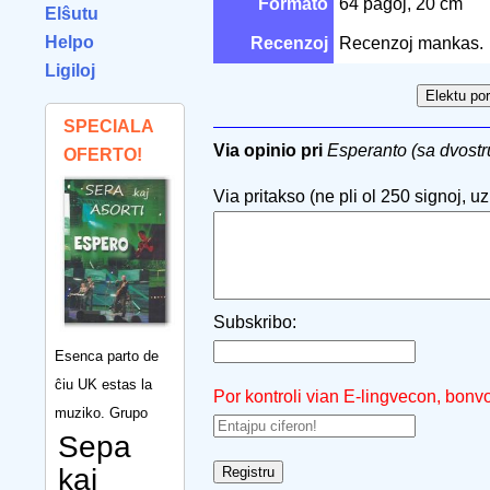
Formato
64 paĝoj, 20 cm
Elŝutu
Helpo
Recenzoj
Recenzoj mankas.
Ligiloj
SPECIALA
Via opinio pri
Esperanto (sa dvost
OFERTO!
Via pritakso (ne pli ol 250 signoj, uzu
Subskribo:
Esenca parto de
ĉiu UK estas la
Por kontroli vian E-lingvecon, bonv
muziko. Grupo
Sepa
kaj