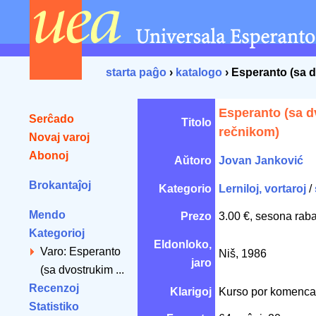
starta paĝo
›
katalogo
› Esperanto (sa 
Esperanto (sa 
Serĉado
Titolo
rečnikom)
Novaj varoj
Abonoj
Aŭtoro
Jovan Janković
Brokantaĵoj
Kategorio
Lerniloj, vortaroj
/
Mendo
Prezo
3.00 €, sesona raba
Kategorioj
Eldonloko,
Varo: Esperanto
Niš, 1986
jaro
(sa dvostrukim ...
Recenzoj
Klarigoj
Kurso por komencan
Statistiko