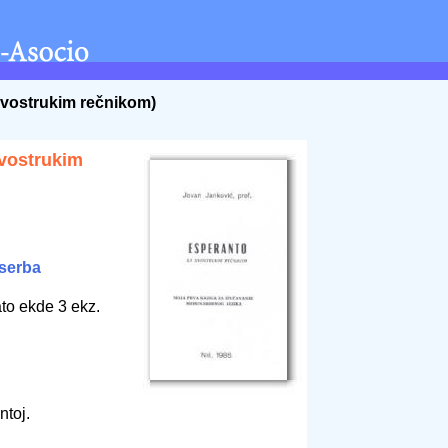
dvostrukim rečnikom)
dvostrukim
serba
to ekde 3 ekz.
toj.