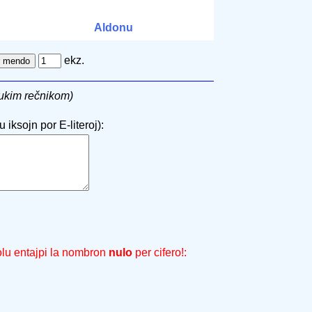
Aldonu
ekz.
rukim rečnikom)
 iksojn por E-literoj):
olu entajpi la nombron
nulo
per cifero!: