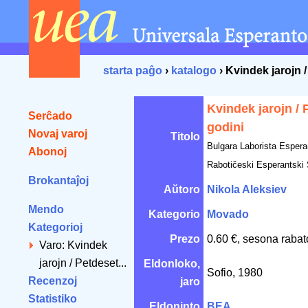
starta paĝo
›
katalogo
› Kvindek jarojn 
Kvindek jarojn / 
Serĉado
godini
Novaj varoj
Titolo
Bulgara Laborista Espera
Abonoj
Rabotičeski Esperantski
Brokantaĵoj
Aŭtoro
Nikola Aleksiev
Mendo
Kategorio
Movado
Kategorioj
Prezo
0.60 €, sesona rabat
Varo: Kvindek
jarojn / Petdeset...
Eldonloko,
Sofio, 1980
Recenzoj
jaro
Statistiko
Eldoninto
BEA