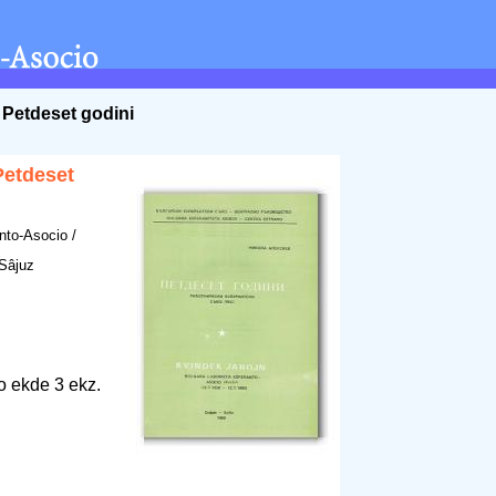
/ Petdeset godini
Petdeset
nto-Asocio /
 Sâjuz
o ekde 3 ekz.