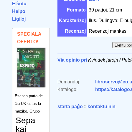
Elŝutu
Formato
39 paĝoj, 21 cm
Helpo
Ligiloj
Karakterizoj
Ilus. Dulingva: E-bu
Recenzoj
Recenzoj mankas.
SPECIALA
OFERTO!
Via opinio pri
Kvindek jarojn / Petd
Demandoj:
libroservo@co.u
Katalogo:
https://katalogo
Esenca parto de
ĉiu UK estas la
starta paĝo
::
kontaktu nin
muziko. Grupo
Sepa
kaj