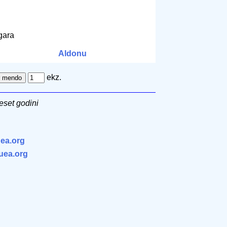
lgara
Aldonu
ekz.
eset godini
ea.org
.uea.org