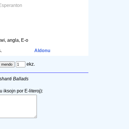
 Esperanton
twi, angla, E-o
.
Aldonu
ekz.
shanti Ballads
 iksojn por E-literoj):