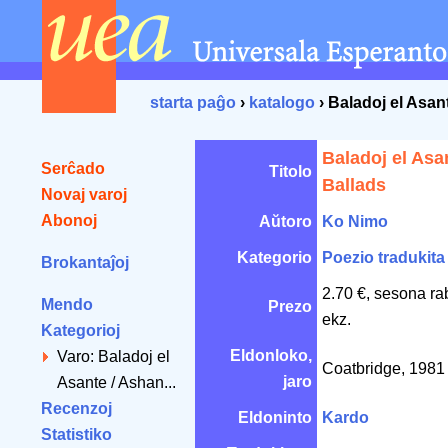
starta paĝo
›
katalogo
› Baladoj el Asan
Baladoj el Asa
Serĉado
Titolo
Ballads
Novaj varoj
Abonoj
Aŭtoro
Ko Nimo
Kategorio
Poezio tradukita
Brokantaĵoj
2.70 €, sesona ra
Mendo
Prezo
ekz.
Kategorioj
Eldonloko,
Varo: Baladoj el
Coatbridge, 198
jaro
Asante / Ashan...
Recenzoj
Eldoninto
Kardo
Statistiko