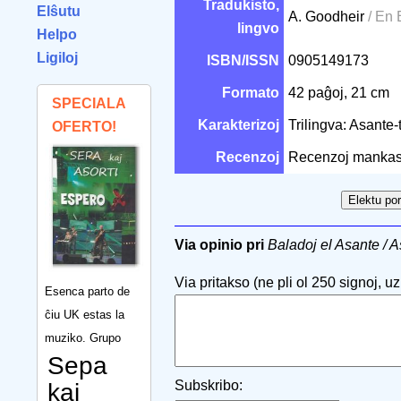
Tradukisto,
Elŝutu
A. Goodheir
/ En
lingvo
Helpo
Ligiloj
ISBN/ISSN
0905149173
Formato
42 paĝoj, 21 cm
SPECIALA
Karakterizoj
Trilingva: Asante-
OFERTO!
Recenzoj
Recenzoj mankas
Via opinio pri
Baladoj el Asante / A
Via pritakso (ne pli ol 250 signoj, uzu
Esenca parto de
ĉiu UK estas la
muziko. Grupo
Sepa
Subskribo:
kaj