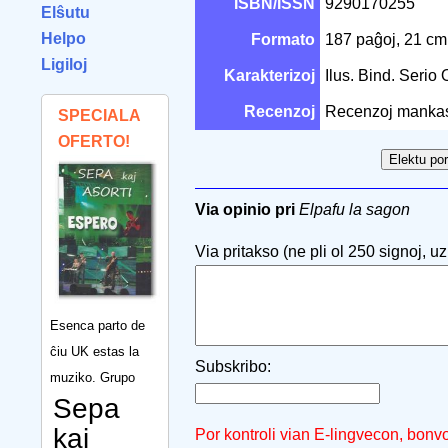
ISBN/ISSN
9290170255
Elŝutu
Helpo
Formato
187 paĝoj, 21 c
Ligiloj
Karakterizoj
Ilus. Bind. Serio
Recenzoj
Recenzoj manka
SPECIALA
OFERTO!
Via opinio pri
Elpafu la sagon
Via pritakso (ne pli ol 250 signoj, uzu
Esenca parto de
ĉiu UK estas la
Subskribo:
muziko. Grupo
Sepa
kaj
Por kontroli vian E-lingvecon, bonv