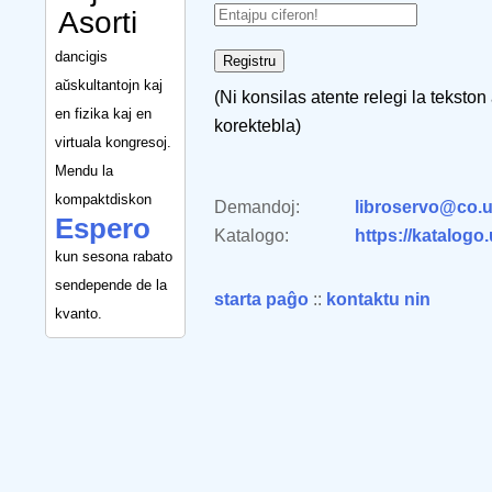
Asorti
dancigis
aŭskultantojn kaj
(Ni konsilas atente relegi la tekston
en fizika kaj en
korektebla)
virtuala kongresoj.
Mendu la
kompaktdiskon
Demandoj:
libroservo@co.u
Espero
Katalogo:
https://katalogo
kun sesona rabato
sendepende de la
starta paĝo
::
kontaktu nin
kvanto.