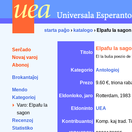
starta paĝo
›
katalogo
› Elpafu la sagon
Elpafu la sag
Serĉado
Titolo
El la buŝa poezio de
Novaj varoj
Abonoj
Kategorio
Antologioj
Brokantaĵoj
Prezo
9.60 €, triona ra
Mendo
Eldonloko, jaro
Rotterdam, 1983
Kategorioj
Varo: Elpafu la
Eldoninto
UEA
sagon
Recenzoj
Kontribuantoj
Komp. kaj trad. T
Statistiko