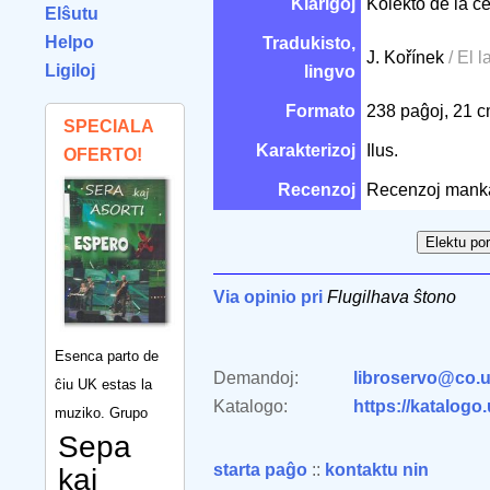
Klarigoj
Kolekto de la ĉ
Elŝutu
Helpo
Tradukisto,
J. Kořínek
/ El 
Ligiloj
lingvo
Formato
238 paĝoj, 21 
SPECIALA
Karakterizoj
Ilus.
OFERTO!
Recenzoj
Recenzoj mank
Via opinio pri
Flugilhava ŝtono
Esenca parto de
Demandoj:
libroservo@co.u
ĉiu UK estas la
Katalogo:
https://katalogo
muziko. Grupo
Sepa
starta paĝo
::
kontaktu nin
kaj