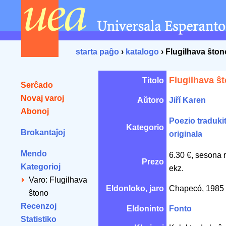
starta paĝo
›
katalogo
› Flugilhava ŝton
Flugilhava ŝ
Titolo
Serĉado
Novaj varoj
Aŭtoro
Jiří Karen
Abonoj
Poezio traduki
Kategorio
Brokantaĵoj
originala
Mendo
6.30 €, sesona 
Prezo
Kategorioj
ekz.
Varo: Flugilhava
Eldonloko, jaro
Chapecó, 1985
ŝtono
Recenzoj
Eldoninto
Fonto
Statistiko