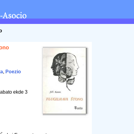
o
tono
ta
,
Poezio
rabato ekde 3