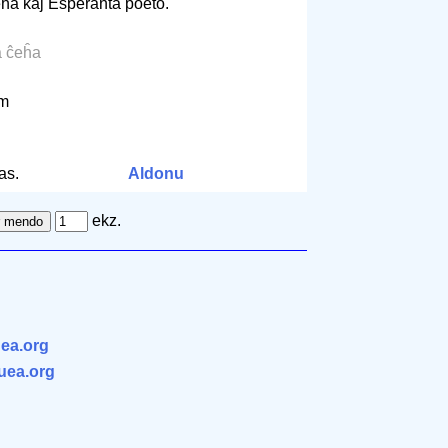
eĥa kaj Esperanta poeto.
la ĉeĥa
cm
as.
Aldonu
ekz.
ea.org
.uea.org