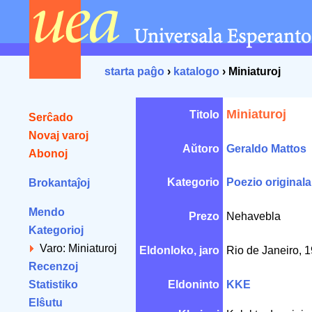
starta paĝo
›
katalogo
› Miniaturoj
Miniaturoj
Titolo
Serĉado
Novaj varoj
Aŭtoro
Geraldo Mattos
Abonoj
Kategorio
Poezio originala
Brokantaĵoj
Mendo
Prezo
Nehavebla
Kategorioj
Varo: Miniaturoj
Eldonloko, jaro
Rio de Janeiro, 
Recenzoj
Statistiko
Eldoninto
KKE
Elŝutu