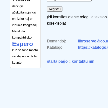
dancigis
aŭskultantojn kaj
(Ni konsilas atente relegi la tekston
en fizika kaj en
korektebla)
virtuala kongresoj.
Mendu la
kompaktdiskon
Demandoj:
libroservo@co.u
Espero
Katalogo:
https://katalogo
kun sesona rabato
sendepende de la
starta paĝo
::
kontaktu nin
kvanto.