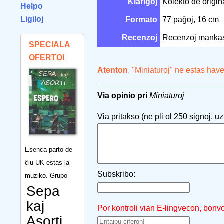
Klarigoj
Kolekto de origin
Helpo
Ligiloj
Formato
77 paĝoj, 16 cm
Recenzoj
Recenzoj manka
SPECIALA
OFERTO!
Atenton
, "Miniaturoj" ne estas have
Via opinio pri
Miniaturoj
Via pritakso (ne pli ol 250 signoj, uzu
Esenca parto de
ĉiu UK estas la
Subskribo:
muziko. Grupo
Sepa
kaj
Por kontroli vian E-lingvecon, bonv
Asorti