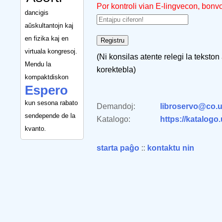
Por kontroli vian E-lingvecon, bonv
dancigis
aŭskultantojn kaj
en fizika kaj en
virtuala kongresoj.
(Ni konsilas atente relegi la tekston
Mendu la
korektebla)
kompaktdiskon
Espero
kun sesona rabato
Demandoj:
libroservo@co.u
sendepende de la
Katalogo:
https://katalogo
kvanto.
starta paĝo
::
kontaktu nin