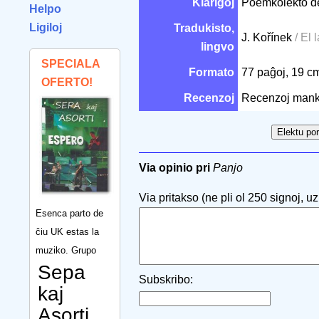
Klarigoj
Poemkolekto de
Helpo
Ligiloj
Tradukisto,
J. Kořínek
/ El 
lingvo
SPECIALA
Formato
77 paĝoj, 19 
OFERTO!
Recenzoj
Recenzoj mank
Via opinio pri
Panjo
Via pritakso (ne pli ol 250 signoj, uzu
Esenca parto de
ĉiu UK estas la
muziko. Grupo
Sepa
Subskribo:
kaj
Asorti