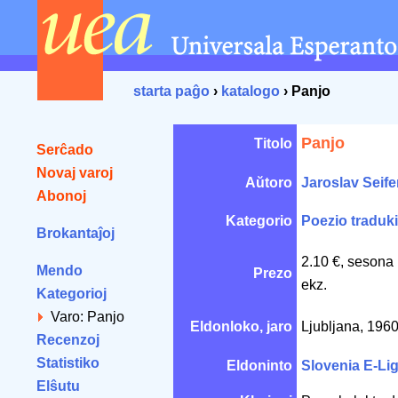
starta paĝo
›
katalogo
› Panjo
Panjo
Titolo
Serĉado
Novaj varoj
Aŭtoro
Jaroslav Seife
Abonoj
Kategorio
Poezio traduki
Brokantaĵoj
2.10 €, sesona
Mendo
Prezo
ekz.
Kategorioj
Varo: Panjo
Eldonloko, jaro
Ljubljana, 196
Recenzoj
Statistiko
Eldoninto
Slovenia E-Li
Elŝutu