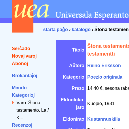
starta paĝo
›
katalogo
› Ŝtona testament
Ŝtona testamento
Serĉado
Titolo
testamentti
Novaj varoj
Abonoj
Aŭtoro
Reino Eriksson
Brokantaĵoj
Kategorio
Poezio originala
Mendo
Prezo
14.40 €, sesona rab
Kategorioj
Eldonloko,
Varo: Ŝtona
Kuopio, 1981
jaro
testamento, La /
K...
Eldoninto
Kustannuskiila
Recenzoj