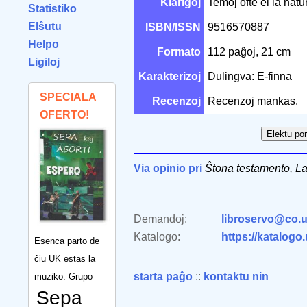
Klarigoj
Temoj ofte el la natu
Statistiko
Elŝutu
ISBN/ISSN
9516570887
Helpo
Formato
112 paĝoj, 21 cm
Ligiloj
Karakterizoj
Dulingva: E-finna
SPECIALA
Recenzoj
Recenzoj mankas.
OFERTO!
Via opinio pri
Ŝtona testamento, La
Demandoj:
libroservo@co.u
Katalogo:
https://katalogo
Esenca parto de
ĉiu UK estas la
starta paĝo
::
kontaktu nin
muziko. Grupo
Sepa