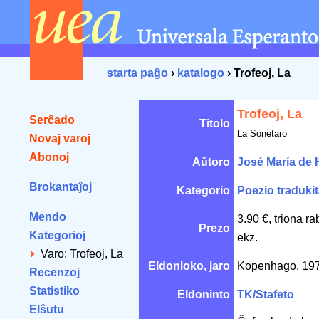
starta paĝo
›
katalogo
› Trofeoj, La
Trofeoj, La
Serĉado
Titolo
La Sonetaro
Novaj varoj
Abonoj
Aŭtoro
José María de 
Brokantaĵoj
Kategorio
Poezio traduki
Mendo
3.90 €, triona r
Prezo
Kategorioj
ekz.
Varo: Trofeoj, La
Eldonloko, jaro
Kopenhago, 19
Recenzoj
Statistiko
Eldoninto
TK/Stafeto
Elŝutu