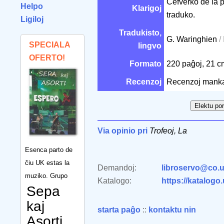
Ĉefverko de la 
Helpo
Klarigoj
traduko.
Ligiloj
Tradukisto,
G. Waringhien
/
SPECIALA
lingvo
OFERTO!
Formato
220 paĝoj, 21 
Recenzoj
Recenzoj mank
Via opinio pri
Trofeoj, La
Esenca parto de
ĉiu UK estas la
Demandoj:
libroservo@co.u
muziko. Grupo
Katalogo:
https://katalogo
Sepa
kaj
starta paĝo
::
kontaktu nin
Asorti