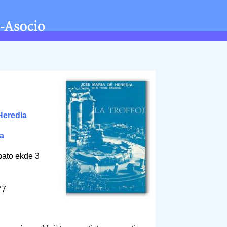
Heredia
ta
abato ekde 3
77