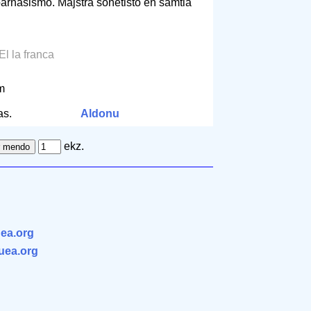
parnasismo. Majstra sonetisto en samtia
 El la franca
cm
as.
Aldonu
ekz.
ea.org
.uea.org