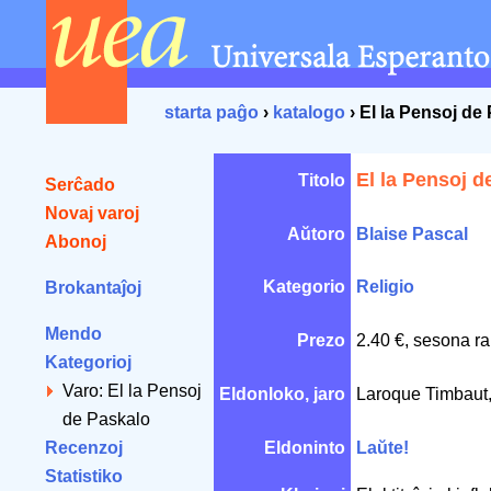
starta paĝo
›
katalogo
› El la Pensoj de
El la Pensoj d
Titolo
Serĉado
Novaj varoj
Aŭtoro
Blaise Pascal
Abonoj
Kategorio
Religio
Brokantaĵoj
Mendo
Prezo
2.40 €, sesona ra
Kategorioj
Varo: El la Pensoj
Eldonloko, jaro
Laroque Timbaut
de Paskalo
Recenzoj
Eldoninto
Laŭte!
Statistiko