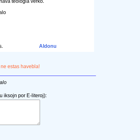
luhava teologia verko.
Valo
s.
Aldonu
 ne estas havebla!
alo
 iksojn por E-literoj):