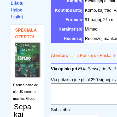
Klarigoj
Elektitaĵoj el inf
Elŝutu
Helpo
Kontribuantoj
Komp. kaj trad. 
Ligiloj
Formato
91 paĝoj, 21 cm
Karakterizoj
Mimeo
SPECIALA
OFERTO!
Recenzoj
Recenzoj manka
Atenton
, "El la Pensoj de Paskalo"
Via opinio pri
El la Pensoj de Pask
Via pritakso (ne pli ol 250 signoj, uzu
Esenca parto de
ĉiu UK estas la
muziko. Grupo
Sepa
Subskribo:
kaj