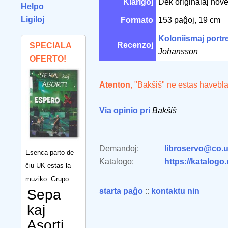
Klarigoj
Dek originalaj novel
Helpo
Ligiloj
Formato
153 paĝoj, 19 cm
Koloniismaj portre
Recenzoj
SPECIALA
Johansson
OFERTO!
Atenton
, "Bakŝiŝ" ne estas havebla
Via opinio pri
Bakŝiŝ
Demandoj:
libroservo@co.u
Esenca parto de
Katalogo:
https://katalogo
ĉiu UK estas la
muziko. Grupo
Sepa
starta paĝo
::
kontaktu nin
kaj
Asorti