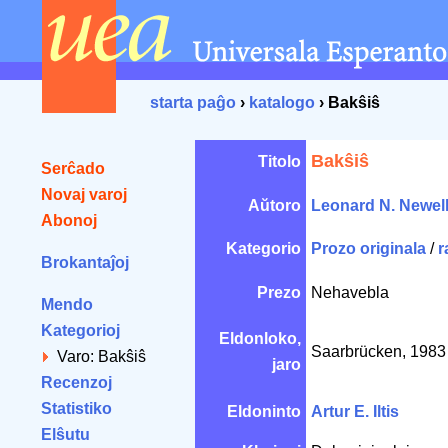
starta paĝo
›
katalogo
› Bakŝiŝ
Bakŝiŝ
Titolo
Serĉado
Novaj varoj
Aŭtoro
Leonard N. Newel
Abonoj
Kategorio
Prozo originala
/
r
Brokantaĵoj
Prezo
Nehavebla
Mendo
Kategorioj
Eldonloko,
Saarbrücken, 1983 
Varo: Bakŝiŝ
jaro
Recenzoj
Statistiko
Eldoninto
Artur E. Iltis
Elŝutu