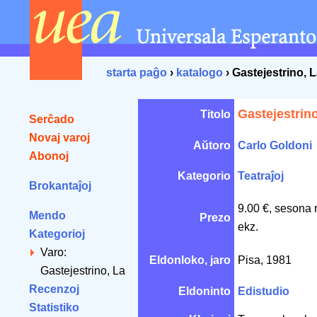
starta paĝo
›
katalogo
› Gastejestrino, 
Gastejestrino
Titolo
Serĉado
Novaj varoj
Aŭtoro
Carlo Goldoni
Abonoj
Kategorio
Teatraĵoj
Brokantaĵoj
9.00 €, sesona 
Mendo
Prezo
ekz.
Kategorioj
Varo:
Eldonloko, jaro
Pisa, 1981
Gastejestrino, La
Recenzoj
Eldoninto
Edistudio
Statistiko