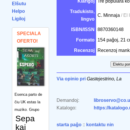
Klarigoj
Tre populara ko
Elŝutu
Helpo
Tradukisto,
C. Minnaja
/ El 
Ligiloj
lingvo
ISBN/ISSN
8870360148
SPECIALA
Formato
154 paĝoj, 21 
OFERTO!
Recenzoj
Recenzoj mank
Via opinio pri
Gastejestrino, La
Esenca parto de
Demandoj:
libroservo@co.u
ĉiu UK estas la
Katalogo:
https://katalogo
muziko. Grupo
Sepa
starta paĝo
::
kontaktu nin
kaj