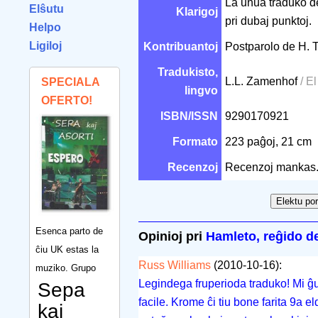
La unua traduko de
Elŝutu
Klarigoj
pri dubaj punktoj.
Helpo
Ligiloj
Kontribuantoj
Postparolo de H. 
Tradukisto,
L.L. Zamenhof
/ E
SPECIALA
lingvo
OFERTO!
ISBN/ISSN
9290170921
Formato
223 paĝoj, 21 cm
Recenzoj
Recenzoj mankas
Esenca parto de
Opinioj pri
Hamleto, reĝido d
ĉiu UK estas la
Russ Williams
(2010-10-16):
muziko. Grupo
Legindega fruperioda traduko! Mi ĝue
Sepa
facile. Krome ĉi tiu bone farita 9a e
kaj