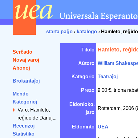
starta paĝo
›
katalogo
› Hamleto, reĝid
Hamleto, reĝid
Titolo
Serĉado
Novaj varoj
Aŭtoro
William Shakesp
Abonoj
Kategorio
Teatraĵoj
Brokantaĵoj
Prezo
9.00 €, triona raba
Mendo
Kategorioj
Eldonloko,
Rotterdam, 2006 (
Varo: Hamleto,
jaro
reĝido de Danuj...
Recenzoj
Eldoninto
UEA
Statistiko