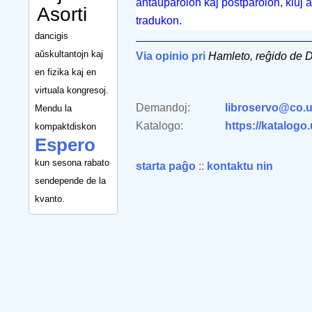
antaŭparolon kaj postparolon, kiuj
Asorti
tradukon.
dancigis
aŭskultantojn kaj
Via opinio pri
Hamleto, reĝido de 
en fizika kaj en
virtuala kongresoj.
Demandoj:
libroservo@co.u
Mendu la
Katalogo:
https://katalogo
kompaktdiskon
Espero
kun sesona rabato
starta paĝo
::
kontaktu nin
sendepende de la
kvanto.