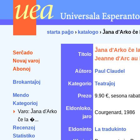
starta paĝo
›
katalogo
› Ĵana d'Arko ĉe 
Ĵana d'Arko ĉe la
Serĉado
Titolo
Jeanne d'Arc au
Novaj varoj
Abonoj
Aŭtoro
Paul Claudel
Brokantaĵoj
Kategorio
Teatraĵoj
Mendo
Prezo
9.90 €, sesona rabat
Kategorioj
Eldonloko,
Varo: Ĵana d'Arko
Courgenard, 1986
jaro
ĉe la �...
Recenzoj
Eldoninto
La tradukinto
Statistiko