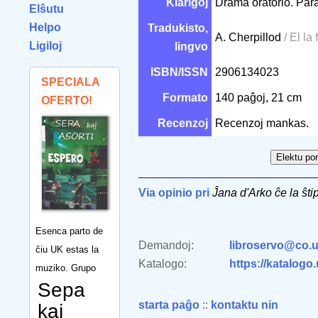
Klarigoj
Drama oratorio. Para
Elŝutu
Helpo
Tradukisto,
A. Cherpillod
/ El la
Ligiloj
lingvo
ISBN/ISSN
2906134023
SPECIALA
Formato
140 paĝoj, 21 cm
OFERTO!
Recenzoj
Recenzoj mankas.
Via opinio pri
Ĵana d'Arko ĉe la ŝti
Esenca parto de
Demandoj:
libroservo@co.u
ĉiu UK estas la
Katalogo:
https://katalogo
muziko. Grupo
Sepa
starta paĝo
::
kontaktu nin
kaj