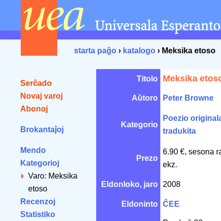
starta paĝo
›
katalogo
› Meksika etoso
Meksika etos
Titolo
Serĉado
Novaj varoj
Aŭtoro
Peter Browne
Abonoj
Poezio original
Kategorio
Brokantaĵoj
tradukita
Mendo
6.90 €, sesona r
Prezo
Kategorioj
ekz.
Varo: Meksika
Eldonloko, jaro
2008
etoso
Recenzoj
Eldoninto
ĈEE
Statistiko