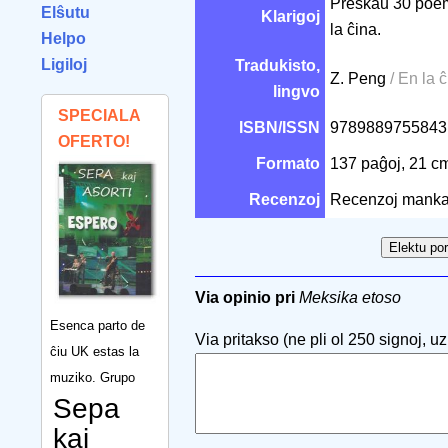
Preskaŭ 30 poem
Elŝutu
Klarigoj
la ĉina.
Helpo
Ligiloj
Tradukisto,
Z. Peng
/ En la 
lingvo
SPECIALA
ISBN/ISSN
978988975584
OFERTO!
Formato
137 paĝoj, 21 
Recenzoj
Recenzoj manka
Via opinio pri
Meksika etoso
Esenca parto de
Via pritakso (ne pli ol 250 signoj, uzu
ĉiu UK estas la
muziko. Grupo
Sepa
kaj