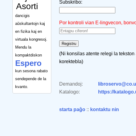
Subskribo:
Asorti
dancigis
Por kontroli vian E-lingvecon, bonv
aŭskultantojn kaj
en fizika kaj en
virtuala kongresoj.
Mendu la
(Ni konsilas atente relegi la tekston
kompaktdiskon
Espero
korektebla)
kun sesona rabato
sendepende de la
Demandoj:
libroservo@co.u
kvanto.
Katalogo:
https://katalogo
starta paĝo
::
kontaktu nin