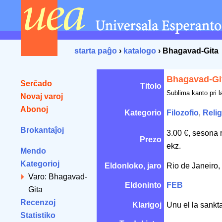
starta paĝo
›
katalogo
› Bhagavad-Gita
Bhagavad-Gi
Serĉado
Titolo
Sublima kanto pri 
Novaj varoj
Abonoj
Kategorio
Filozofio
,
Relig
Brokantaĵoj
3.00 €, sesona 
Prezo
ekz.
Mendo
Kategorioj
Eldonloko, jaro
Rio de Janeiro,
Varo: Bhagavad-
Eldoninto
FEB
Gita
Recenzoj
Klarigoj
Unu el la sankt
Statistiko