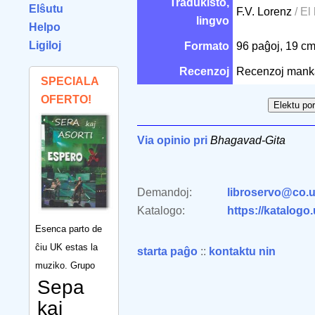
Tradukisto,
Elŝutu
F.V. Lorenz
/ El
lingvo
Helpo
Ligiloj
Formato
96 paĝoj, 19 c
Recenzoj
Recenzoj mank
SPECIALA
OFERTO!
Via opinio pri
Bhagavad-Gita
Demandoj:
libroservo@co.u
Katalogo:
https://katalogo
Esenca parto de
ĉiu UK estas la
starta paĝo
::
kontaktu nin
muziko. Grupo
Sepa
kaj