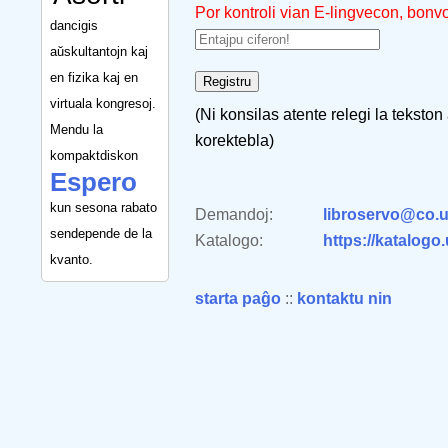
Por kontroli vian E-lingvecon, bonv
dancigis
aŭskultantojn kaj
en fizika kaj en
virtuala kongresoj.
(Ni konsilas atente relegi la tekston
Mendu la
korektebla)
kompaktdiskon
Espero
kun sesona rabato
Demandoj:
libroservo@co.u
sendepende de la
Katalogo:
https://katalogo
kvanto.
starta paĝo
::
kontaktu nin