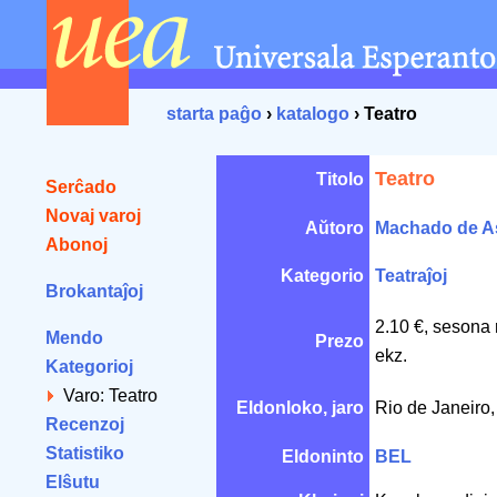
starta paĝo
›
katalogo
› Teatro
Teatro
Titolo
Serĉado
Novaj varoj
Aŭtoro
Machado de A
Abonoj
Kategorio
Teatraĵoj
Brokantaĵoj
2.10 €, sesona 
Mendo
Prezo
ekz.
Kategorioj
Varo: Teatro
Eldonloko, jaro
Rio de Janeiro
Recenzoj
Statistiko
Eldoninto
BEL
Elŝutu