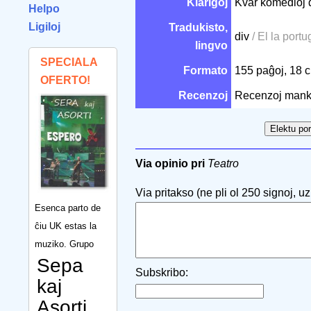
Klarigoj
Kvar komedioj d
Helpo
Ligiloj
Tradukisto,
div
/ El la portu
lingvo
SPECIALA
Formato
155 paĝoj, 18
OFERTO!
Recenzoj
Recenzoj mank
Via opinio pri
Teatro
Via pritakso (ne pli ol 250 signoj, uzu
Esenca parto de
ĉiu UK estas la
muziko. Grupo
Sepa
Subskribo:
kaj
Asorti