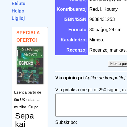
Elŝutu
Kontribuantoj
Red. I. Koutny
Helpo
Ligiloj
ISBN/ISSN
9638431253
Formato
80 paĝoj, 24 cm
SPECIALA
Karakterizoj
Mimeo.
OFERTO!
Recenzoj
Recenzoj mankas.
Via opinio pri
Apliko de komputiloj 
Via pritakso (ne pli ol 250 signoj, uzu
Esenca parto de
ĉiu UK estas la
muziko. Grupo
Sepa
kaj
Subskribo: