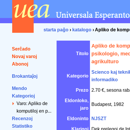
starta paĝo
›
katalogo
› Apliko de kompu
Apliko de kompu
Serĉado
psikologio, med
Titolo
Novaj varoj
agrikulturo
Abonoj
Scienco kaj tekni
Kategorio
Brokantaĵoj
informadiko
Mendo
Prezo
2.70 €, sesona rab
Kategorioj
Eldonloko,
Varo: Apliko de
Budapest, 1982
jaro
komputiloj en p...
Recenzoj
Eldoninto
NJSZT
Statistiko
Klarigoj
Dek prelegoj de In