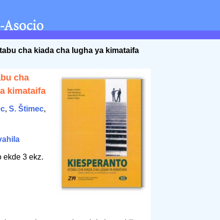
itabu cha kiada cha lugha ya kimataifa
abu cha
a kimataifa
ec
,
S. Štimec
,
vahila
o ekde 3 ekz.