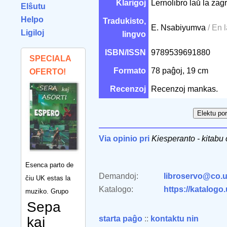
Klarigoj
Lernolibro laŭ la zag
Elŝutu
Helpo
Tradukisto,
E. Nsabiyumva
/ En 
Ligiloj
lingvo
ISBN/ISSN
9789539691880
SPECIALA
Formato
78 paĝoj, 19 cm
OFERTO!
Recenzoj
Recenzoj mankas.
Via opinio pri
Kiesperanto - kitabu
Esenca parto de
Demandoj:
libroservo@co.u
ĉiu UK estas la
Katalogo:
https://katalogo
muziko. Grupo
Sepa
kaj
starta paĝo
::
kontaktu nin