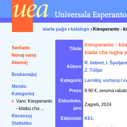
starta paĝo
›
katalogo
› Kiesperanto - k
Kiesperanto - kit
Serĉado
Titolo
kiada cha lugha y
Novaj varoj
Abonoj
R. Imbert
,
I. Špoljar
Aŭtoro
Z. Tišljar
Brokantaĵoj
Kategorio
Lerniloj, vortaroj
/
s
Mendo
Prezo
9.90 €, sesona rabat
Kategorioj
Eldonloko,
Varo: Kiesperanto
Zagreb, 2024
jaro
- kitabu cha ...
Recenzoj
Eldoninto
KEL
Statistiko