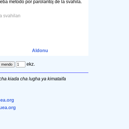
reba metodo por parolantoj de la svahila.
la svahilan
Aldonu
ekz.
 cha kiada cha lugha ya kimataifa
ea.org
.uea.org