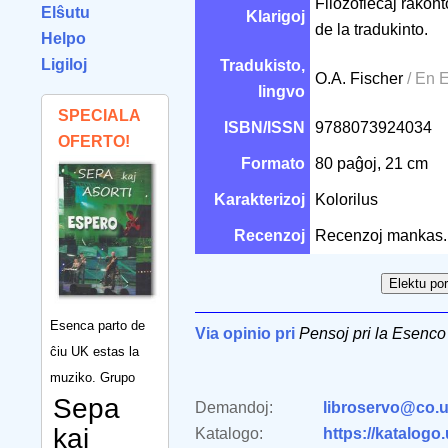
Filozofiecaj rakont
Elŝutu
Klarigoj
de la tradukinto.
Helpo
Ligiloj
Tradukisto,
O.A. Fischer
/ En 
lingvo
SPECIALA
ISBN/ISSN
9788073924034
OFERTO!
Formato
80 paĝoj, 21 cm
Karakterizoj
Kolorilus
Recenzoj
Recenzoj mankas.
Esenca parto de
Via opinio pri
Pensoj pri la Esenco
ĉiu UK estas la
muziko. Grupo
Sepa
Demandoj:
libroservo@co.u
kaj
Katalogo:
https://katalogo