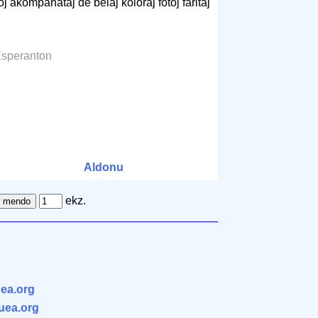
oj akompanataj de belaj koloraj fotoj faritaj
Esperanton
Aldonu
ekz.
ea.org
.uea.org