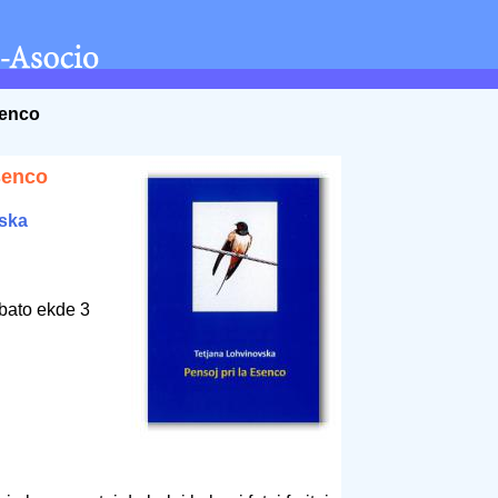
senco
senco
vska
bato ekde 3