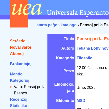
starta paĝo
›
katalogo
› Pensoj pri la E
Pensoj pri la E
Titolo
Serĉado
Novaj varoj
Aŭtoro
Tetjana Lohvino
Abonoj
Kategorio
Filozofio
Brokantaĵoj
12.00 €, sesona ra
Prezo
Mendo
ekz.
Kategorioj
Eldonloko,
Varo: Pensoj pri la
Brno, 2023
jaro
Esenco
Recenzoj
Eldoninto
MSD
Statistiko