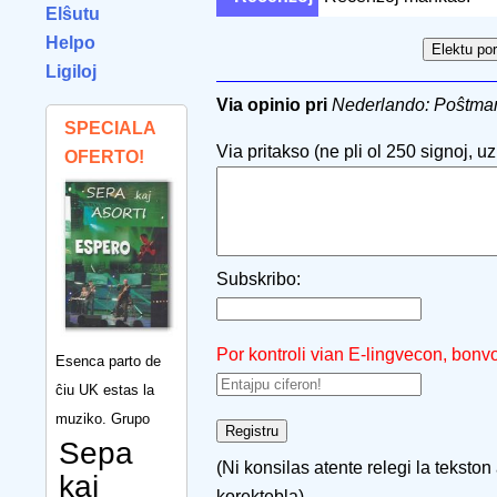
Elŝutu
Helpo
Ligiloj
Via opinio pri
Nederlando: Poŝtmar
SPECIALA
Via pritakso (ne pli ol 250 signoj, uzu
OFERTO!
Subskribo:
Por kontroli vian E-lingvecon, bonv
Esenca parto de
ĉiu UK estas la
muziko. Grupo
Sepa
(Ni konsilas atente relegi la tekston
kaj
korektebla)