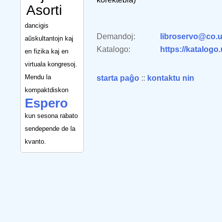
Asorti
dancigis
Demandoj:
libroservo@co.u
aŭskultantojn kaj
Katalogo:
https://katalogo
en fizika kaj en
virtuala kongresoj.
Mendu la
starta paĝo
::
kontaktu nin
kompaktdiskon
Espero
kun sesona rabato
sendepende de la
kvanto.