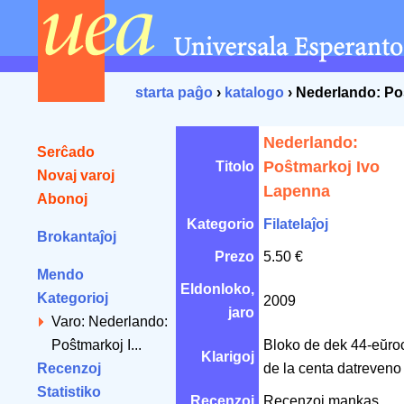
starta paĝo
›
katalogo
› Nederlando: Po
Nederlando:
Serĉado
Poŝtmarkoj Ivo
Titolo
Novaj varoj
Lapenna
Abonoj
Kategorio
Filatelaĵoj
Brokantaĵoj
Prezo
5.50 €
Mendo
Eldonloko,
Kategorioj
2009
jaro
Varo: Nederlando:
Poŝtmarkoj I...
Bloko de dek 44-eŭro
Klarigoj
Recenzoj
de la centa datreveno
Statistiko
Recenzoj
Recenzoj mankas.