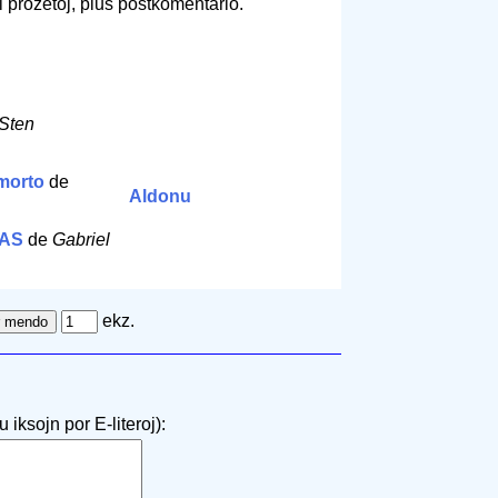
i prozetoj, plus postkomentario.
Sten
morto
de
Aldonu
TAS
de
Gabriel
ekz.
 iksojn por E-literoj):