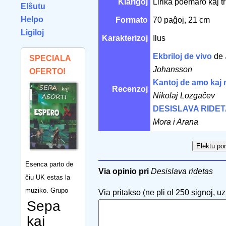
Klarigoj
Lirika poemaro kaj tr
Elŝutu
Helpo
Formato
70 paĝoj, 21 cm
Ligiloj
Karakterizoj
Ilus
Ekbriloj de vivo
de
SPECIALA
Johansson
OFERTO!
Kantoj de amo kaj 
Recenzoj
Nikolaj Lozgaĉev
DESISLAVA RIDE
Mora i Arana
Esenca parto de
Via opinio pri
Desislava ridetas
ĉiu UK estas la
muziko. Grupo
Via pritakso (ne pli ol 250 signoj, uzu
Sepa
kaj