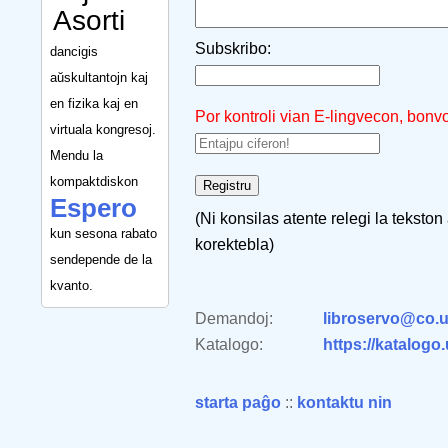
Asorti
Subskribo:
dancigis
aŭskultantojn kaj
en fizika kaj en
Por kontroli vian E-lingvecon, bonv
virtuala kongresoj.
Mendu la
kompaktdiskon
Espero
(Ni konsilas atente relegi la tekston
kun sesona rabato
korektebla)
sendepende de la
kvanto.
Demandoj:
libroservo@co.u
Katalogo:
https://katalogo
starta paĝo
::
kontaktu nin