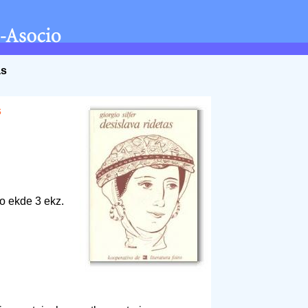
as
s
o ekde 3 ekz.