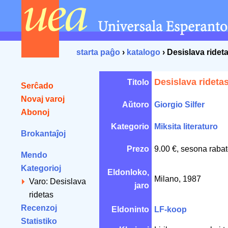
starta paĝo
›
katalogo
› Desislava ridet
Desislava rideta
Titolo
Serĉado
Novaj varoj
Aŭtoro
Giorgio Silfer
Abonoj
Kategorio
Miksita literaturo
Brokantaĵoj
Prezo
9.00 €, sesona rabat
Mendo
Kategorioj
Eldonloko,
Milano, 1987
Varo: Desislava
jaro
ridetas
Recenzoj
Eldoninto
LF-koop
Statistiko