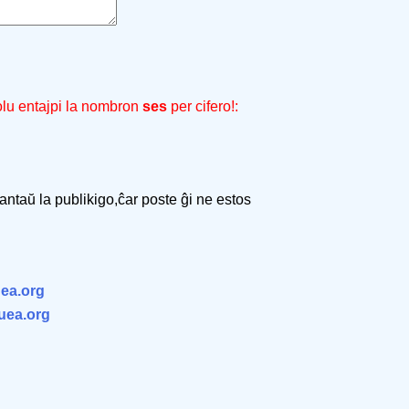
olu entajpi la nombron
ses
per cifero!:
 antaŭ la publikigo,ĉar poste ĝi ne estos
ea.org
.uea.org