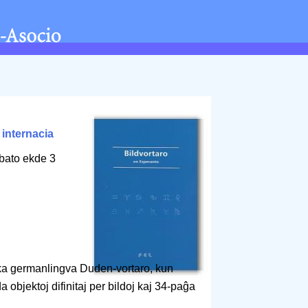
/
internacia
bato ekde 3
ika germanlingva Duden-vortaro, kun
a objektoj difinitaj per bildoj kaj 34-paĝa