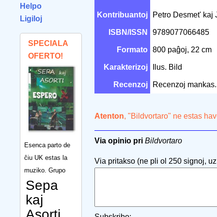
Helpo
Kontribuantoj
Petro Desmet' kaj
Ligiloj
ISBN/ISSN
9789077066485
SPECIALA
Formato
800 paĝoj, 22 cm
OFERTO!
Karakterizoj
Ilus. Bild
Recenzoj
Recenzoj mankas.
Atenton
, "Bildvortaro" ne estas hav
Via opinio pri
Bildvortaro
Esenca parto de
ĉiu UK estas la
Via pritakso (ne pli ol 250 signoj, uzu
muziko. Grupo
Sepa
kaj
Asorti
Subskribo: