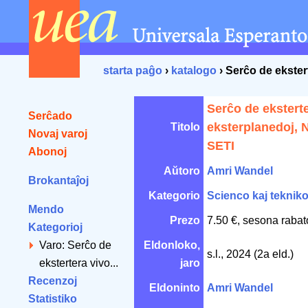
starta paĝo
›
katalogo
› Serĉo de ekster
Serĉo de eksterte
Serĉado
eksterplanedoj, 
Titolo
Novaj varoj
SETI
Abonoj
Aŭtoro
Amri Wandel
Brokantaĵoj
Kategorio
Scienco kaj teknik
Mendo
Prezo
7.50 €, sesona rabat
Kategorioj
Varo: Serĉo de
Eldonloko,
s.l., 2024 (2a eld.)
ekstertera vivo...
jaro
Recenzoj
Eldoninto
Amri Wandel
Statistiko