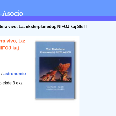
tera vivo, La: eksterplanedoj, NIFOJ kaj SETI
ra vivo, La:
NIFOJ kaj
o
/
astronomio
o ekde 3 ekz.