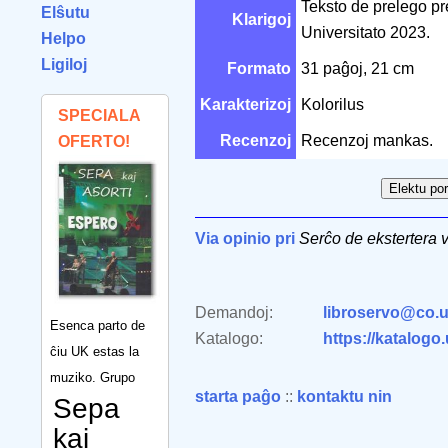
Teksto de prelego pr
Elŝutu
Klarigoj
Universitato 2023.
Helpo
Ligiloj
Formato
31 paĝoj, 21 cm
Karakterizoj
Kolorilus
SPECIALA
Recenzoj
Recenzoj mankas.
OFERTO!
Via opinio pri
Serĉo de ekstertera 
Demandoj:
libroservo@co.u
Esenca parto de
Katalogo:
https://katalogo
ĉiu UK estas la
muziko. Grupo
starta paĝo
::
kontaktu nin
Sepa
kaj