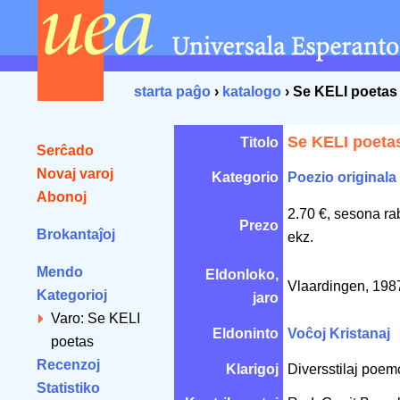
starta paĝo
›
katalogo
› Se KELI poetas
Se KELI poeta
Titolo
Serĉado
Novaj varoj
Kategorio
Poezio originala
Abonoj
2.70 €, sesona ra
Prezo
Brokantaĵoj
ekz.
Mendo
Eldonloko,
Vlaardingen, 19
Kategorioj
jaro
Varo: Se KELI
Eldoninto
Voĉoj Kristanaj
poetas
Recenzoj
Klarigoj
Diversstilaj poemo
Statistiko