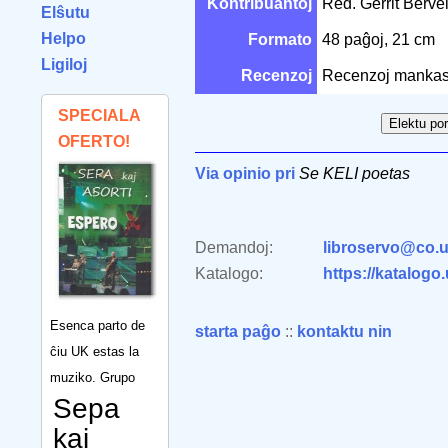
Kontribuantoj
Red. Gerrit Berve
Elŝutu
Helpo
Formato
48 paĝoj, 21 cm
Ligiloj
Recenzoj
Recenzoj mankas
SPECIALA
OFERTO!
Via opinio pri
Se KELI poetas
Demandoj:
libroservo@co.u
Katalogo:
https://katalogo
Esenca parto de
starta paĝo
::
kontaktu nin
ĉiu UK estas la
muziko. Grupo
Sepa
kaj