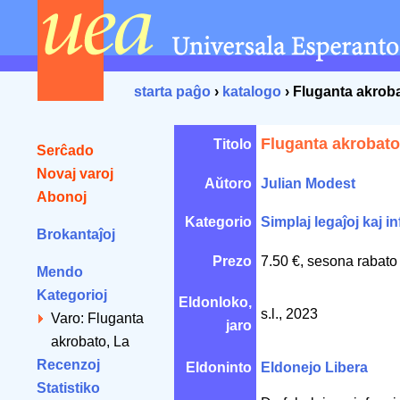
starta paĝo
›
katalogo
› Fluganta akroba
Fluganta akrobato
Titolo
Serĉado
Novaj varoj
Aŭtoro
Julian Modest
Abonoj
Kategorio
Simplaj legaĵoj kaj in
Brokantaĵoj
Prezo
7.50 €, sesona rabato
Mendo
Kategorioj
Eldonloko,
s.l., 2023
Varo: Fluganta
jaro
akrobato, La
Recenzoj
Eldoninto
Eldonejo Libera
Statistiko