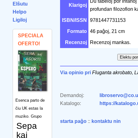
Du fabeloj por infanoj
Elŝutu
Klarigoj
profundan filozofion 
Helpo
Ligiloj
ISBN/ISSN
9781447731153
Formato
46 paĝoj, 21 cm
SPECIALA
Recenzoj
Recenzoj mankas.
OFERTO!
Via opinio pri
Fluganta akrobato, L
Demandoj:
libroservo@co.u
Esenca parto de
Katalogo:
https://katalogo
ĉiu UK estas la
muziko. Grupo
starta paĝo
::
kontaktu nin
Sepa
kaj