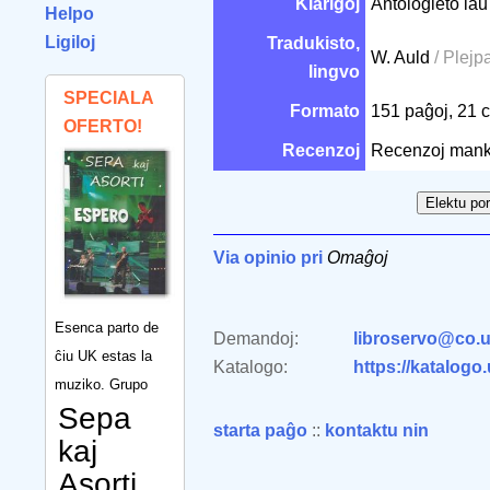
Klarigoj
Antologieto laŭ 
Helpo
Ligiloj
Tradukisto,
W. Auld
/ Plejp
lingvo
SPECIALA
Formato
151 paĝoj, 21
OFERTO!
Recenzoj
Recenzoj mank
Via opinio pri
Omaĝoj
Esenca parto de
Demandoj:
libroservo@co.u
ĉiu UK estas la
Katalogo:
https://katalogo
muziko. Grupo
Sepa
starta paĝo
::
kontaktu nin
kaj
Asorti