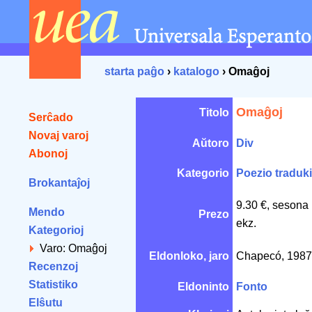
starta paĝo
›
katalogo
› Omaĝoj
Omaĝoj
Titolo
Serĉado
Novaj varoj
Aŭtoro
Div
Abonoj
Kategorio
Poezio traduki
Brokantaĵoj
9.30 €, sesona
Mendo
Prezo
ekz.
Kategorioj
Varo: Omaĝoj
Eldonloko, jaro
Chapecó, 198
Recenzoj
Statistiko
Eldoninto
Fonto
Elŝutu