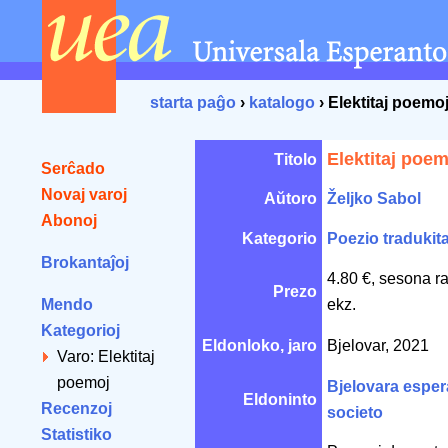
starta paĝo
›
katalogo
› Elektitaj poemo
Elektitaj poem
Titolo
Serĉado
Novaj varoj
Aŭtoro
Željko Sabol
Abonoj
Kategorio
Poezio tradukit
Brokantaĵoj
4.80 €, sesona r
Prezo
Mendo
ekz.
Kategorioj
Eldonloko, jaro
Bjelovar, 2021
Varo: Elektitaj
poemoj
Bjelovara esper
Eldoninto
Recenzoj
societo
Statistiko