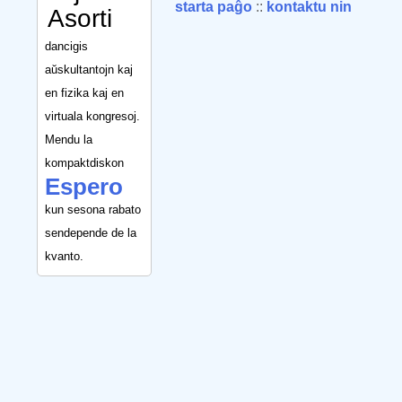
starta paĝo
::
kontaktu nin
Asorti
dancigis
aŭskultantojn kaj
en fizika kaj en
virtuala kongresoj.
Mendu la
kompaktdiskon
Espero
kun sesona rabato
sendepende de la
kvanto.