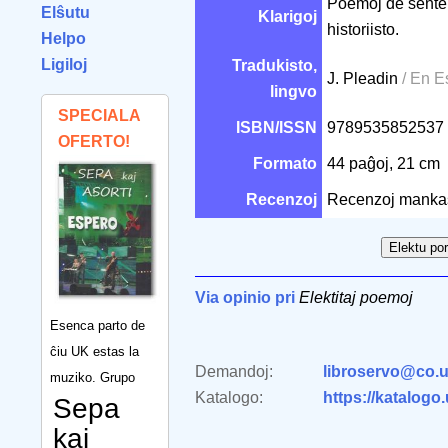
Poemoj de sentema
Elŝutu
Klarigoj
historiisto.
Helpo
Ligiloj
Tradukisto,
J. Pleadin
/ En E
lingvo
SPECIALA
ISBN/ISSN
9789535852537
OFERTO!
Formato
44 paĝoj, 21 cm
Recenzoj
Recenzoj manka
Via opinio pri
Elektitaj poemoj
Esenca parto de
ĉiu UK estas la
Demandoj:
libroservo@co.u
muziko. Grupo
Katalogo:
https://katalogo
Sepa
kaj