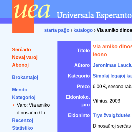
starta paĝo
›
katalogo
› Via amiko dinos
Via amiko dinos
Serĉado
Titolo
leono
Novaj varoj
Abonoj
Aŭtoro
Jeronimas Lauci
Kategorio
Simplaj legaĵoj kaj
Brokantaĵoj
Prezo
6.00 €, sesona rab
Mendo
Eldonloko,
Kategorioj
Vilnius, 2003
jaro
Varo: Via amiko
dinosaŭro / Li...
Eldoninto
Trys žvaigždutės
Recenzoj
Dinosaŭroj serĉas p
Statistiko