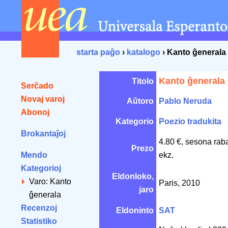
starta paĝo
›
katalogo
› Kanto ĝenerala
Kanto ĝenerala
Titolo
Serĉado
Novaj varoj
Aŭtoro
Pablo Neruda
Abonoj
Kategorio
Poezio tradukita
Brokantaĵoj
4.80 €, sesona rab
Prezo
Mendo
ekz.
Kategorioj
Eldonloko,
Varo: Kanto
Paris, 2010
jaro
ĝenerala
Recenzoj
Eldoninto
SAT
Statistiko