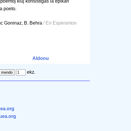
0 poemoj kiuj konsistigas la epikan
a poeto.
uc Goninaz, B. Behra
/ En Esperanton
Aldonu
ekz.
ea.org
.uea.org