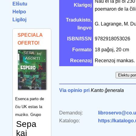
Naŭ el la pli ol 23
Elŝutu
Klarigoj
poemaron de la ĉili
Helpo
Ligiloj
Tradukisto,
G. Lagrange, M. D
lingvo
SPECIALA
ISBN/ISSN
9782918053026
OFERTO!
Formato
18 paĝoj, 20 cm
Recenzoj
Recenzoj mankas.
Via opinio pri
Kanto ĝenerala
Esenca parto de
ĉiu UK estas la
Demandoj:
libroservo@co.u
muziko. Grupo
Katalogo:
https://katalogo
Sepa
kaj