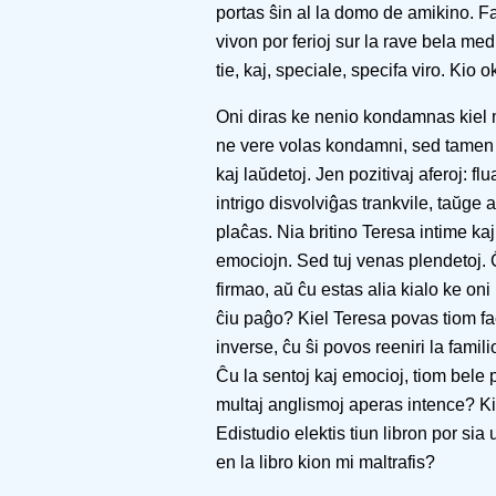
portas ŝin al la domo de amikino. Fa
vivon por ferioj sur la rave bela me
tie, kaj, speciale, specifa viro. Kio 
Oni diras ke nenio kondamnas kiel 
ne vere volas kondamni, sed tamen m
kaj laŭdetoj. Jen pozitivaj aferoj: flu
intrigo disvolviĝas trankvile, taŭge a
plaĉas. Nia britino Teresa intime kaj
emociojn. Sed tuj venas plendetoj. 
firmao, aŭ ĉu estas alia kialo ke on
ĉiu paĝo? Kiel Teresa povas tiom fac
inverse, ĉu ŝi povos reeniri la famil
Ĉu la sentoj kaj emocioj, tiom bele p
multaj anglismoj aperas intence? Ki
Edistudio elektis tiun libron por s
en la libro kion mi maltrafis?