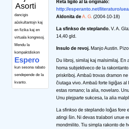
Reta ligilo al la originalo:
Asorti
http://esperanto.net/literaturo/ue
dancigis
Aldonita de
A. G.
(2004-10-18)
aŭskultantojn kaj
La sfinkso de steplando.
V. A. Gl
en fizika kaj en
14,40 gld.
virtuala kongresoj.
Mendu la
Insulo de revoj.
Manjo Austin. Pizo
kompaktdiskon
Espero
Du libroj, similaj kaj malsimilaj. En
kun sesona rabato
homa subjektiveco de la rakontanto.
sendepende de la
priskriboj. Ambaŭ trovas dramon ne 
kvanto.
ĉiutaga vivo. Ambaŭ forte ligiĝas al 
estas romano; la alia, novelaro. Unu p
Unu plejparte sukcesa, la alia malpl
La sfinkso de steplando loĝas fore
atingi ŝin. Ni devas tralabori unue
mondmilito. Tiu simpla rakonto de