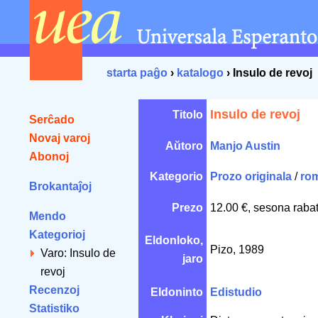
starta paĝo
›
katalogo
› Insulo de revoj
Insulo de revoj
Titolo
Serĉado
Novaj varoj
Aŭtoro
Manjo Austin
Abonoj
Kategorio
Prozo originala
/
ro
Brokantaĵoj
Prezo
12.00 €, sesona raba
Mendo
Kategorioj
Eldonloko,
Pizo, 1989
Varo: Insulo de
jaro
revoj
Recenzoj
Eldoninto
Edistudio
Statistiko