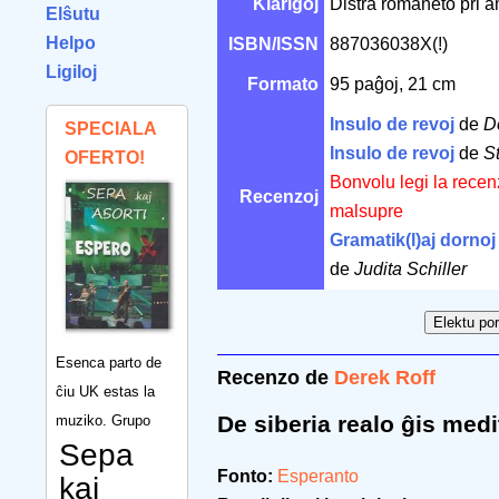
Klarigoj
Distra romaneto pri am
Elŝutu
Helpo
ISBN/ISSN
887036038X(!)
Ligiloj
Formato
95 paĝoj, 21 cm
Insulo de revoj
de
D
SPECIALA
Insulo de revoj
de
S
OFERTO!
Bonvolu legi la recen
Recenzoj
malsupre
Gramatik(l)aj dornoj
de
Judita Schiller
Esenca parto de
Recenzo de
Derek Roff
ĉiu UK estas la
De siberia realo ĝis med
muziko. Grupo
Sepa
Fonto:
Esperanto
kaj