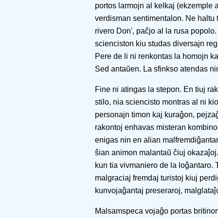
portos larmojn al kelkaj (ekzemple a
verdisman sentimentalon. Ne haltu ti
rivero Don', paĉjo al la rusa popolo
scienciston kiu studas diversajn reg
Pere de li ni renkontas la homojn kaj
Sed antaŭen. La sfinkso atendas ni
Fine ni atingas la stepon. En tiuj rak
stilo, nia sciencisto montras al ni ki
personajn timon kaj kuraĝon, pejza
rakontoj enhavas misteran kombinon
enigas nin en alian malfremdiĝantan 
ŝian animon malantaŭ ĉiuj okazaĵoj.
kun tia vivmaniero de la loĝantaro.
malgraciaj fremdaj turistoj kiuj perdiĝ
kunvojaĝantaj preseraroj, malglataĵo
Malsamspeca vojaĝo portas britinon a