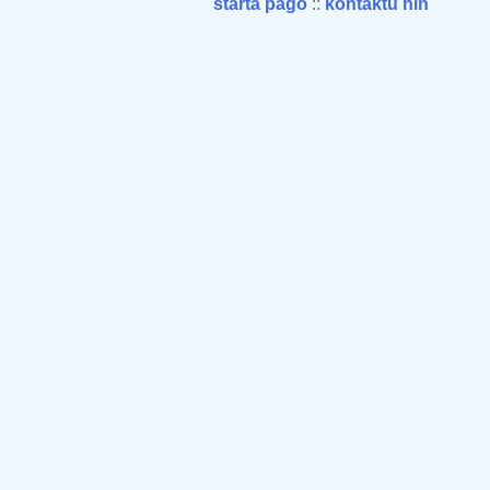
starta paĝo
::
kontaktu nin