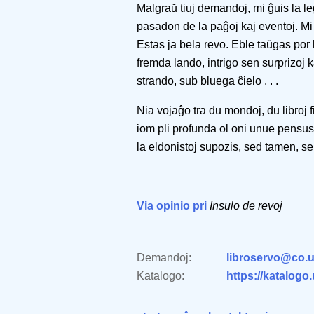
Malgraŭ tiuj demandoj, mi ĝuis la l
pasadon de la paĝoj kaj eventoj. Mi ŝ
Estas ja bela revo. Eble taŭgas por 
fremda lando, intrigo sen surprizoj 
strando, sub bluega ĉielo . . .
Nia vojaĝo tra du mondoj, du libroj 
iom pli profunda ol oni unue pensus
la eldonistoj supozis, sed tamen, se 
Via opinio pri
Insulo de revoj
Demandoj:
libroservo@co.u
Katalogo:
https://katalogo