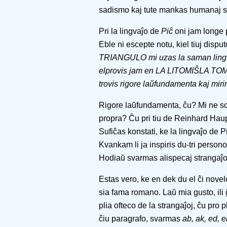
sadismo kaj tute mankas humanaj s
Pri la lingvaĵo de
Piĉ
oni jam longe p
Eble ni escepte notu, kiel tiuj dispu
TRIANGULO mi uzas la saman lingva
elprovis jam en LA LITOMIŜLA TOM
trovis rigore laŭfundamenta kaj miri
Rigore laŭfundamenta, ĉu? Mi ne scias,
propra? Ĉu pri tiu de Reinhard Hau
Sufiĉas konstati, ke la lingvaĵo de P
Kvankam li ja inspiris du-tri person
Hodiaŭ svarmas alispecaj strangaĵo
Estas vero, ke en dek du el ĉi novel
sia fama romano. Laŭ mia gusto, ili ĝ
plia ofteco de la strangaĵoj, ĉu pro 
ĉiu paragrafo, svarmas
ab, ak, ed, e