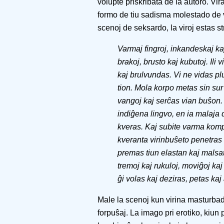
volupte priskribata de la aŭtoro. Vi
formo de tiu sadisma molestado de vi
scenoj de seksardo, la viroj estas s
Varmaj fingroj, inkandeskaj ka
brakoj, brusto kaj kubutoj. Ili vi
kaj brulvundas. Vi ne vidas pl
tion. Mola korpo metas sin sur
vangoj kaj serĉas vian buŝon. 
indiĝena lingvo, en ia malaja
kveras. Kaj subite varma kompa
kveranta virinbuŝeto penetras 
premas tiun elastan kaj malsa
tremoj kaj rukuloj, moviĝoj kaj
ĝi volas kaj deziras, petas kaj 
Male la scenoj kun virina masturba
forpuŝaj. La imago pri erotiko, kiun