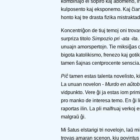
kombinaĵo el sopiro kaj abomeno, in
kulposento kaj eksponemo. Kaj ĉiam l
honto kaj tre drasta fizika mistraktad
Koncentriĝon de tiuj temoj oni trova
surpriza titolo
Simpozio pri -ata -ita
.
unuajn amorspertojn. Tie miksiĝas d
bigota katolikismo, frenezo kaj gotik
tamen ŝajnas centprocente senscia
Piĉ
tamen estas talenta novelisto, ki
La unuan novelon -
Murdo en aŭto
vidpunkto. Vere ĝi ja estas iom primi
pro manko de interesa temo. En ĝi l
raportas ilin. La pli malfruaj verkoj 
malgraŭ ĝi.
Mi ŝatus elstarigi tri novelojn, laŭ 
trovas amaran scenon, kiu povintus 