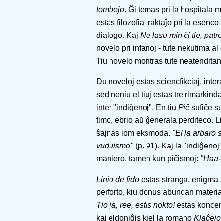
tombejo
. Ĝi temas pri la hospitala 
estas filozofia traktaĵo pri la esen
dialogo. Kaj
Ne lasu min ĉi tie, patro
novelo pri infanoj - tute nekutima al 
Tiu novelo montras tute neatendita
Du noveloj estas sciencfikciaj, intera
sed neniu el tiuj estas tre rimarkind
inter "indiĝenoj". En tiu
Piĉ
sufiĉe su
timo, ebrio aŭ ĝenerala perditeco. L
ŝajnas iom eksmoda.
"El la arbaro 
vuduismo"
(p. 91). Kaj la "indiĝeno
maniero, tamen kun piĉismoj:
"Haa-H
Linio de fido
estas stranga, enigma s
perforto, kiu donus abundan materi
Tio ja, ree, estis nokto!
estas koncent
kaj eldoniĝis kiel la romano
Klaĉejo