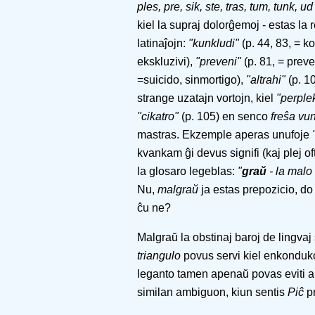
ples, pre, sik, ste, tras, tum, tunk, ud
kiel la supraj dolorĝemoj - estas la re
latinaĵojn:
"kunkludi"
(p. 44, 83, = k
ekskluzivi),
"preveni"
(p. 81, = preve
=suicido, sinmortigo),
"altrahi"
(p. 10
strange uzatajn vortojn, kiel
"perple
"cikatro"
(p. 105) en senco
freŝa vu
mastras. Ekzemple aperas unufoje
kvankam ĝi devus signifi (kaj plej of
la glosaro legeblas:
"
graŭ
- la malo
Nu,
malgraŭ
ja estas prepozicio, do
ĉu ne?
Malgraŭ la obstinaj baroj de lingvaj 
triangulo
povus servi kiel enkonduk
leganto tamen apenaŭ povas eviti a
similan ambiguon, kiun sentis
Piĉ
pr