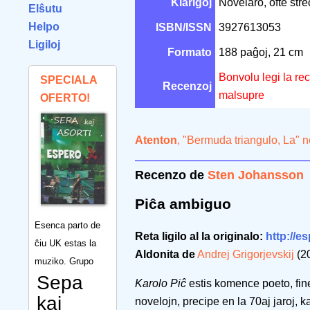
Klarigoj
Novelaro, ofte streĉ
Elŝutu
Helpo
ISBN/ISSN
3927613053
Ligiloj
Formato
188 paĝoj, 21 cm
Bonvolu legi la re
SPECIALA
Recenzoj
malsupre
OFERTO!
Atenton
, "Bermuda triangulo, La" 
Recenzo de
Sten Johansson
Piĉa ambiguo
Esenca parto de
Reta ligilo al la originalo:
http://es
ĉiu UK estas la
Aldonita de
Andrej Grigorjevskij
(2
muziko. Grupo
Sepa
Karolo Piĉ
estis komence poeto, fin
kaj
novelojn, precipe en la 70aj jaroj, ka