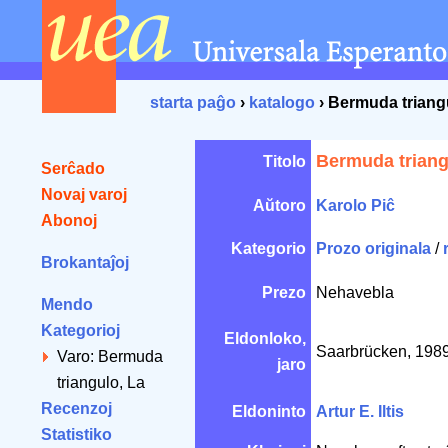
starta paĝo
›
katalogo
› Bermuda triang
Bermuda triang
Titolo
Serĉado
Novaj varoj
Aŭtoro
Karolo Piĉ
Abonoj
Kategorio
Prozo originala
/
Brokantaĵoj
Prezo
Nehavebla
Mendo
Kategorioj
Eldonloko,
Saarbrücken, 198
Varo: Bermuda
jaro
triangulo, La
Recenzoj
Eldoninto
Artur E. Iltis
Statistiko