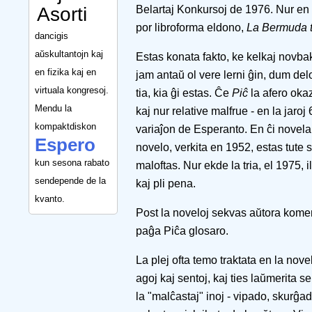
Asorti
Belartaj Konkursoj de 1976. Nur en 
por libroforma eldono,
La Bermuda t
dancigis
aŭskultantojn kaj
Estas konata fakto, ke kelkaj novbaki
en fizika kaj en
jam antaŭ ol vere lerni ĝin, dum del
virtuala kongresoj.
tia, kia ĝi estas. Ĉe
Piĉ
la afero okaz
Mendu la
kaj nur relative malfrue - en la jaroj
kompaktdiskon
variaĵon de Esperanto. En ĉi novelar
Espero
novelo, verkita en 1952, estas tute s
kun sesona rabato
maloftas. Nur ekde la tria, el 1975, i
sendepende de la
kaj pli pena.
kvanto.
Post la noveloj sekvas aŭtora koment
paĝa Piĉa glosaro.
La plej ofta temo traktata en la novel
agoj kaj sentoj, kaj ties laŭmerita
la "malĉastaj" inoj - vipado, skurĝad