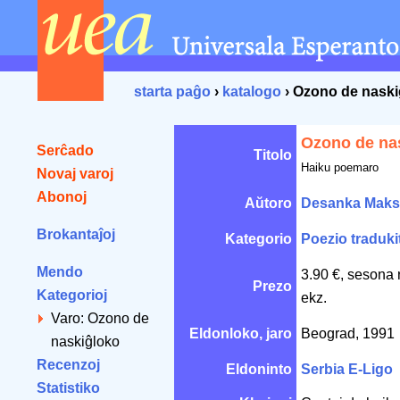
starta paĝo
›
katalogo
› Ozono de naski
Ozono de na
Serĉado
Titolo
Haiku poemaro
Novaj varoj
Abonoj
Aŭtoro
Desanka Maks
Brokantaĵoj
Kategorio
Poezio traduki
Mendo
3.90 €, sesona 
Prezo
Kategorioj
ekz.
Varo: Ozono de
Eldonloko, jaro
Beograd, 1991
naskiĝloko
Recenzoj
Eldoninto
Serbia E-Ligo
Statistiko