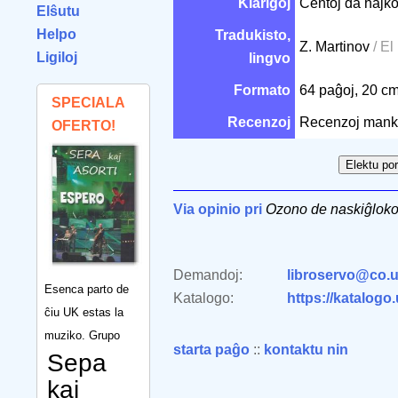
Klarigoj
Centoj da hajko
Elŝutu
Helpo
Tradukisto,
Z. Martinov
/ El
Ligiloj
lingvo
Formato
64 paĝoj, 20 c
SPECIALA
Recenzoj
Recenzoj mank
OFERTO!
Via opinio pri
Ozono de naskiĝlok
Demandoj:
libroservo@co.u
Esenca parto de
Katalogo:
https://katalogo
ĉiu UK estas la
muziko. Grupo
starta paĝo
::
kontaktu nin
Sepa
kaj