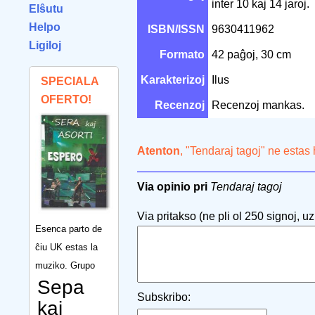
inter 10 kaj 14 jaroj.
Elŝutu
Helpo
ISBN/ISSN
9630411962
Ligiloj
Formato
42 paĝoj, 30 cm
Karakterizoj
Ilus
SPECIALA
OFERTO!
Recenzoj
Recenzoj mankas.
Atenton
, "Tendaraj tagoj" ne estas
Via opinio pri
Tendaraj tagoj
Via pritakso (ne pli ol 250 signoj, uzu
Esenca parto de
ĉiu UK estas la
muziko. Grupo
Sepa
Subskribo:
kaj