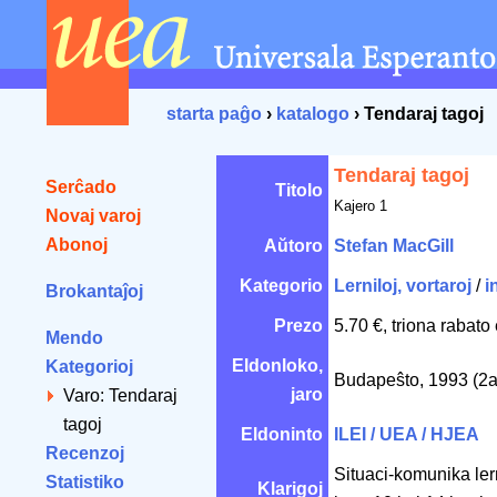
starta paĝo
›
katalogo
› Tendaraj tagoj
Tendaraj tagoj
Serĉado
Titolo
Kajero 1
Novaj varoj
Abonoj
Aŭtoro
Stefan MacGill
Kategorio
Lerniloj, vortaroj
/
i
Brokantaĵoj
Prezo
5.70 €, triona rabato
Mendo
Eldonloko,
Kategorioj
Budapeŝto, 1993 (2a
jaro
Varo: Tendaraj
tagoj
Eldoninto
ILEI / UEA / HJEA
Recenzoj
Situaci-komunika ler
Statistiko
Klarigoj