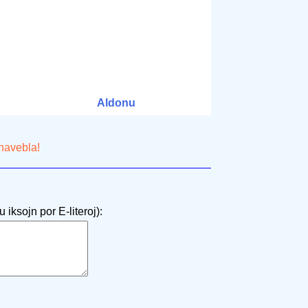
Aldonu
 havebla!
 iksojn por E-literoj):