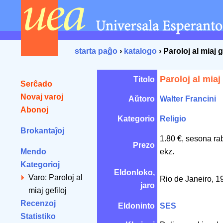
starta paĝo
›
katalogo
› Paroloj al miaj g
Paroloj al miaj 
Titolo
Serĉado
Novaj varoj
Aŭtoro
Walter Francini
Abonoj
Kategorio
Religio
Brokantaĵoj
1.80 €, sesona ra
Prezo
Mendo
ekz.
Kategorioj
Eldonloko,
Varo: Paroloj al
Rio de Janeiro, 
jaro
miaj gefiloj
Recenzoj
Eldoninto
SES
Statistiko