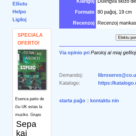
Klarigoj
Dulingva skizo de 
Elŝutu
Helpo
Formato
80 paĝoj, 19 cm
Ligiloj
Recenzoj
Recenzoj mankas
SPECIALA
OFERTO!
Via opinio pri
Paroloj al miaj gefiloj
Demandoj:
libroservo@co.u
Katalogo:
https://katalogo
Esenca parto de
starta paĝo
::
kontaktu nin
ĉiu UK estas la
muziko. Grupo
Sepa
kaj