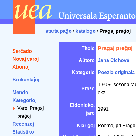
starta paĝo
›
katalogo
› Pragaj preĝoj
Pragaj preĝoj
Titolo
Serĉado
Novaj varoj
Aŭtoro
Jana Cíchová
Abonoj
Kategorio
Poezio originala
Brokantaĵoj
1.80 €, sesona ra
Prezo
Mendo
ekz.
Kategorioj
Eldonloko,
Varo: Pragaj
1991
jaro
preĝoj
Recenzoj
Klarigoj
Poemoj pri Prago
Statistiko