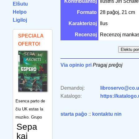
Kontribuantoj
Ilustris Jiří Schaf
Elŝutu
Helpo
Formato
28 paĝoj, 21 cm
Ligiloj
Karakterizoj
Ilus
Recenzoj
Recenzoj mankas
SPECIALA
OFERTO!
Via opinio pri
Pragaj preĝoj
Demandoj:
libroservo@co.u
Katalogo:
https://katalogo
Esenca parto de
ĉiu UK estas la
starta paĝo
::
kontaktu nin
muziko. Grupo
Sepa
kaj