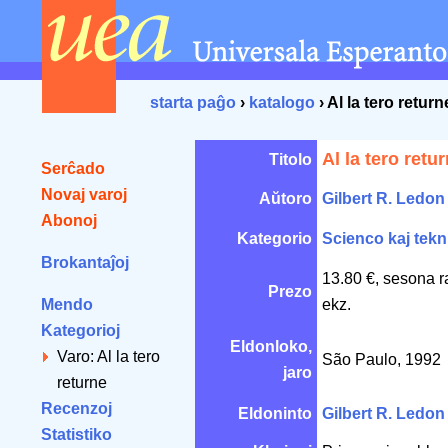
starta paĝo
›
katalogo
› Al la tero return
Al la tero retu
Titolo
Serĉado
Novaj varoj
Aŭtoro
Gilbert R. Ledon
Abonoj
Kategorio
Scienco kaj tekn
Brokantaĵoj
13.80 €, sesona r
Prezo
Mendo
ekz.
Kategorioj
Eldonloko,
Varo: Al la tero
São Paulo, 1992
jaro
returne
Recenzoj
Eldoninto
Gilbert R. Ledon
Statistiko