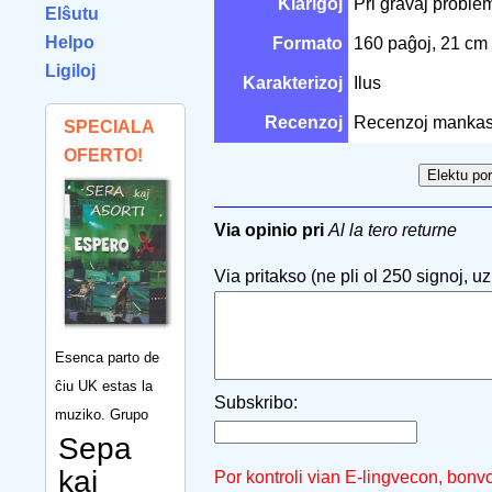
Klarigoj
Pri gravaj problem
Elŝutu
Helpo
Formato
160 paĝoj, 21 cm
Ligiloj
Karakterizoj
Ilus
Recenzoj
Recenzoj mankas
SPECIALA
OFERTO!
Via opinio pri
Al la tero returne
Via pritakso (ne pli ol 250 signoj, uzu
Esenca parto de
ĉiu UK estas la
Subskribo:
muziko. Grupo
Sepa
kaj
Por kontroli vian E-lingvecon, bonv