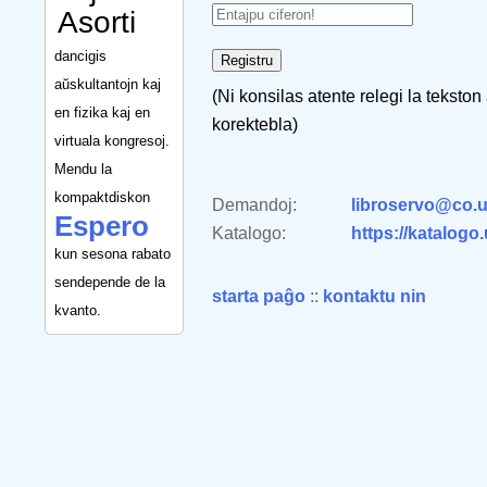
Asorti
dancigis
aŭskultantojn kaj
(Ni konsilas atente relegi la tekston
en fizika kaj en
korektebla)
virtuala kongresoj.
Mendu la
kompaktdiskon
Demandoj:
libroservo@co.u
Espero
Katalogo:
https://katalogo
kun sesona rabato
sendepende de la
starta paĝo
::
kontaktu nin
kvanto.