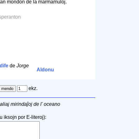
ndan mondon de la marmamuloj.
speranton
dife
de
Jorge
Aldonu
ekz.
aliaj mirindaĵoj de l' oceano
 iksojn por E-literoj):