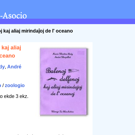
j kaj aliaj mirindaĵoj de l' oceano
kaj aliaj
oceano
dy
,
André
o
/
zoologio
to ekde 3 ekz.