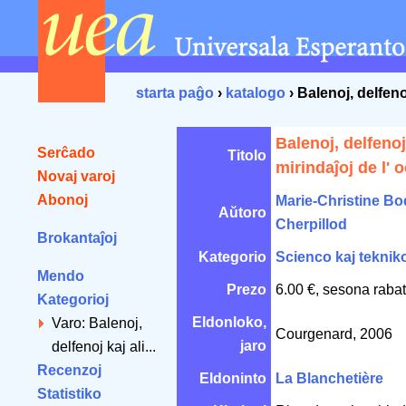
starta paĝo
›
katalogo
› Balenoj, delfeno
Balenoj, delfenoj 
Serĉado
Titolo
mirindaĵoj de l' 
Novaj varoj
Abonoj
Marie-Christine Bo
Aŭtoro
Cherpillod
Brokantaĵoj
Kategorio
Scienco kaj teknik
Mendo
Prezo
6.00 €, sesona raba
Kategorioj
Eldonloko,
Varo: Balenoj,
Courgenard, 2006
jaro
delfenoj kaj ali...
Recenzoj
Eldoninto
La Blanchetière
Statistiko