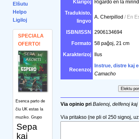
Klarigoj
Rigardo en la miri
Elŝutu
Helpo
Tradukisto,
A. Cherpillod
/ En E
Ligiloj
lingvo
ISBN/ISSN
2906134694
SPECIALA
Formato
58 paĝoj, 21 cm
OFERTO!
Karakterizoj
Ilus
Instrue, distre kaj e
Recenzoj
Camacho
Esenca parto de
Via opinio pri
Balenoj, delfenoj kaj 
ĉiu UK estas la
Via pritakso (ne pli ol 250 signoj, uzu
muziko. Grupo
Sepa
kaj