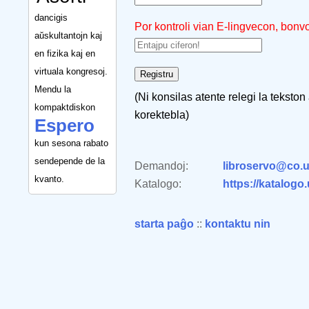
dancigis
Por kontroli vian E-lingvecon, bonv
aŭskultantojn kaj
en fizika kaj en
virtuala kongresoj.
Mendu la
(Ni konsilas atente relegi la tekston
kompaktdiskon
korektebla)
Espero
kun sesona rabato
sendepende de la
Demandoj:
libroservo@co.u
kvanto.
Katalogo:
https://katalogo
starta paĝo
::
kontaktu nin