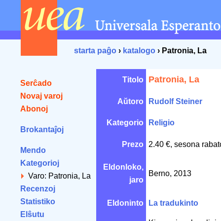
starta paĝo
›
katalogo
› Patronia, La
Patronia, La
Titolo
Serĉado
Novaj varoj
Aŭtoro
Rudolf Steiner
Abonoj
Kategorio
Religio
Brokantaĵoj
Prezo
2.40 €, sesona rabat
Mendo
Kategorioj
Eldonloko,
Berno, 2013
Varo: Patronia, La
jaro
Recenzoj
Statistiko
Eldoninto
La tradukinto
Elŝutu