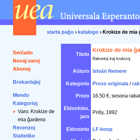
starta paĝo
›
katalogo
› Krokize de mia
Krokize de mia ĝ
Serĉado
Titolo
Rakontoj kaj krokizoj
Novaj varoj
Abonoj
Aŭtoro
István Nemere
Brokantaĵoj
Kategorio
Prozo originala
/
rak
Mendo
Prezo
16.50 €, sesona raba
Kategorioj
Eldonloko,
Varo: Krokize de
Prilly, 1992
jaro
mia ĝardeno
Recenzoj
Eldoninto
LF-koop
Statistiko