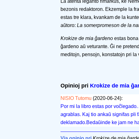
La atenta leganto rimarkus, ke Neme
bezonis redaktoron. Ekzemple la fra
estas tre klara, kvankam de la kunte
aŭtoro:
La somerpromeson de la natu
Krokize de mia ĝardeno
estas bona 
ĝardeno aŭ veturante. Ĝi ne pretend
meditojn, pensojn, konstatojn pri la v
Opinioj pri
Krokize de mia ĝa
NISIO Tutomu
(2020-06-24):
Por mi la libro estas por voĉlegado.
agrablas. Kaj tio ankaŭ signifas pli
deklamado.Bedaŭinde ke jam ne ha
Via opinio pri
Krokize de mia ĝard