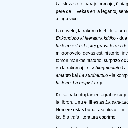
kaj skizas ordinarajn homojn, ĉiutag
pere de ili vekas en la legantoj sent
alloga vivo.
La novelo, la rakonto kiel literatura 
Enkonduko al literatura kritiko
- dua
historio estas la plej grava formo d
mikronoveloj devas esti historio, int
tamen mankas historio, surprizo eĉ 
en la rakontoj
La subtegmentejo
ka
amanto
kaj
La surdmutulo -
la komp
historio, La helpisto
ktp.
Kelkaj rakontoj tamen agrable surpriz
la
libron. Unu el ili estas
La sanktul
Nemere estas bona rakontisto. En tiu
kaj ĝia trafa literatura esprimo.