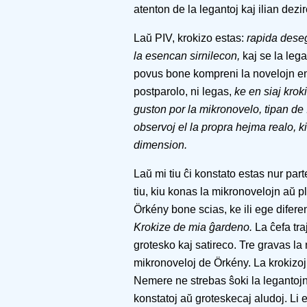
atenton de la legantoj kaj ilian dezir
Laŭ PIV, krokizo estas:
rapida deseg
la esencan sirnilecon,
kaj se la lega
povus bone kompreni la novelojn en l
postparolo, ni legas,
ke en siaj kro
guston por la mikronovelo, tipan de 
observoj el la propra hejma realo, ki
dimension.
Laŭ mi tiu ĉi konstato estas nur part
tiu, kiu konas la mikronovelojn aŭ p
Örkény bone scias, ke ili ege dife
Krokize de mia ĝardeno.
La ĉefa tra
grotesko kaj satireco. Tre gravas la 
mikronoveloj de Örkény. La krokizo
Nemere ne strebas ŝoki la legantojn 
konstatoj aŭ groteskecaj aludoj. Li