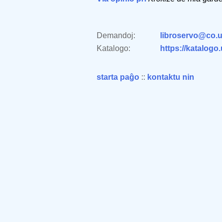
Demandoj:
libroservo@co.u
Katalogo:
https://katalogo
starta paĝo
::
kontaktu nin