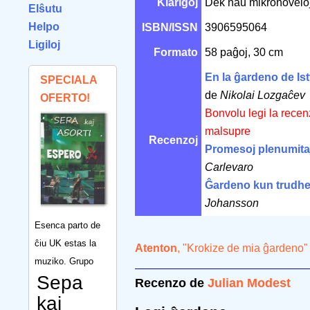
Klarigoj
Dek naŭ mikronoveloj
Elŝutu
Helpo
ISBN/ISSN
3906595064
Ligiloj
Formato
58 paĝoj, 30 cm
En la ĝardeno de I
SPECIALA
de
Nikolai Lozgaĉev
OFERTO!
Bonvolu legi la recen
malsupre
Recenzoj
Promesoj plenumita
Carlevaro
Ĝardeno kun trudhe
Johansson
Esenca parto de
ĉiu UK estas la
Atenton
, "Krokize de mia ĝardeno"
muziko. Grupo
Sepa
Recenzo de
Julian Modest
kaj