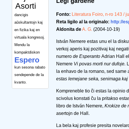
Legi ĝardene
Asorti
Fonto:
Literatura Foiro, n-ro 143 / 
dancigis
Reta ligilo al la originalo:
http://es
aŭskultantojn kaj
Aldonita de
A. G.
(2004-10-19)
en fizika kaj en
virtuala kongresoj.
István Nemere estas unu el la diskut
Mendu la
verkoj aperis kaj pozitivaj kaj negat
kompaktdiskon
numero
de Esperanto
Adrian Hall e
Espero
Nemere
Vi povas morti nur dufoje.
L
kun sesona rabato
la enhavo de la romano, sed same al
sendepende de la
estas lemejane seka, senimaga kaj 
kvanto.
Kompreneble tio ĉi estas la opinio d
scivolus konstati ĉu la pritakso esta
libro de István Nemere,
Krokize de
asertojn de Hall.
La bela kaj profesie presita novela