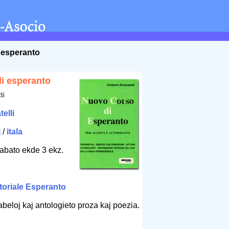
 esperanto
i esperanto
ti
elli
j
/
itala
rabato ekde 3 ekz.
toriale Esperanto
abeloj kaj antologieto proza kaj poezia.