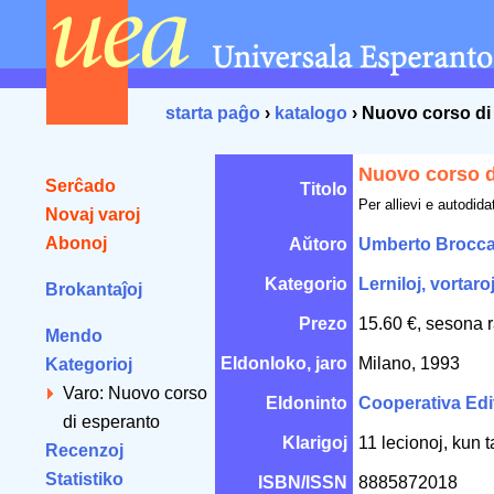
starta paĝo
›
katalogo
› Nuovo corso di
Nuovo corso d
Serĉado
Titolo
Per allievi e autodidat
Novaj varoj
Abonoj
Aŭtoro
Umberto Broccat
Kategorio
Lerniloj, vortaro
Brokantaĵoj
Prezo
15.60 €, sesona 
Mendo
Eldonloko, jaro
Milano, 1993
Kategorioj
Varo: Nuovo corso
Eldoninto
Cooperativa Edi
di esperanto
Klarigoj
11 lecionoj, kun t
Recenzoj
Statistiko
ISBN/ISSN
8885872018