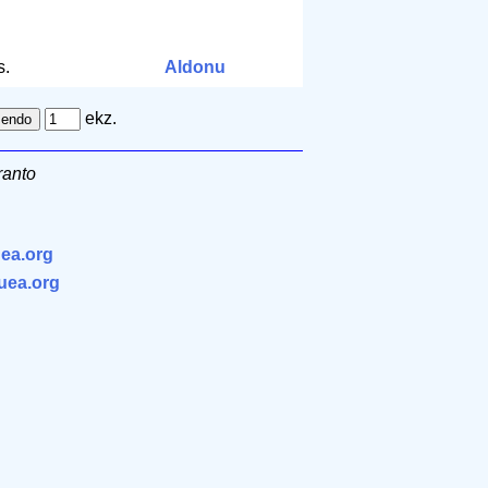
m
s.
Aldonu
ekz.
ranto
ea.org
.uea.org