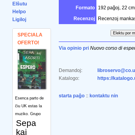
Elŝutu
Formato
192 paĝoj, 22 c
Helpo
Recenzoj
Recenzoj manka
Ligiloj
SPECIALA
OFERTO!
Via opinio pri
Nuovo corso di espe
Demandoj:
libroservo@co.u
Katalogo:
https://katalogo
starta paĝo
::
kontaktu nin
Esenca parto de
ĉiu UK estas la
muziko. Grupo
Sepa
kaj