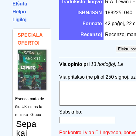
Tradukisto, lingvo
R.A. Lewin
/ E
Elŝutu
Helpo
ISBN/ISSN
1882251040
Ligiloj
Formato
42 paĝoj, 22 
Recenzoj
Recenzoj man
SPECIALA
OFERTO!
Via opinio pri
13 horloĝoj, La
Via pritakso (ne pli ol 250 signoj, uzu
Esenca parto de
ĉiu UK estas la
Subskribo:
muziko. Grupo
Sepa
kaj
Por kontroli vian E-lingvecon, bonv