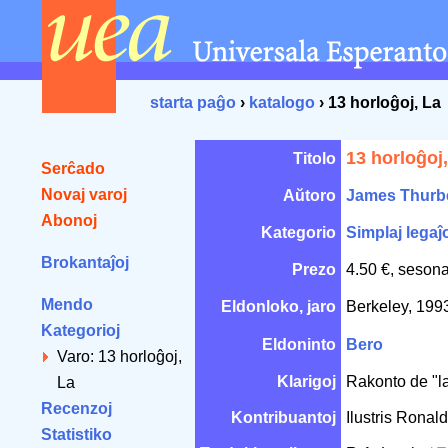
starta paĝo
›
katalogo
› 13 horloĝoj, La
13 horloĝoj
Titolo
Serĉado
Novaj varoj
Aŭtoro
James Thurb
Abonoj
Kategorio
Simplaj legaĵo
Brokantaĵoj
Prezo
4.50 €, sesona
Mendo
Eldonloko, jaro
Berkeley, 19
Kategorioj
Eldoninto
Bero
Varo: 13 horloĝoj,
Klarigoj
Rakonto de "l
La
Recenzoj
Kontribuantoj
Ilustris Ronal
Statistiko