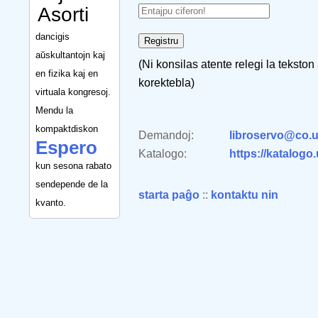
Asorti
dancigis
aŭskultantojn kaj
(Ni konsilas atente relegi la tekston
en fizika kaj en
korektebla)
virtuala kongresoj.
Mendu la
kompaktdiskon
Demandoj:
libroservo@co.u
Espero
Katalogo:
https://katalogo
kun sesona rabato
sendepende de la
starta paĝo
::
kontaktu nin
kvanto.