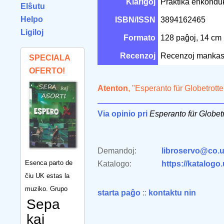
Klarigoj
Praktika enkonduk
Elŝutu
Helpo
ISBN/ISSN
3894162465
Ligiloj
Formato
128 paĝoj, 14 cm
Recenzoj
Recenzoj mankas
SPECIALA
OFERTO!
Atenton
, "Esperanto für Globetrott
Via opinio pri
Esperanto für Globetr
Demandoj:
libroservo@co.u
Esenca parto de
Katalogo:
https://katalogo
ĉiu UK estas la
muziko. Grupo
starta paĝo
::
kontaktu nin
Sepa
kaj