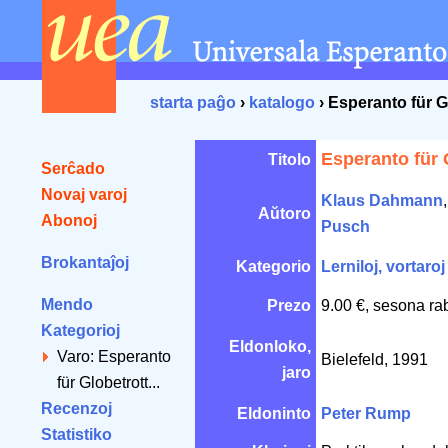
starta paĝo
›
katalogo
› Esperanto für G
Esperanto für 
Titolo
Serĉado
Novaj varoj
Klaus Dahmann
Aŭtoro
Abonoj
Pusch
Brokantaĵoj
Kategorio
Lerniloj, vortaroj
Mendo
Prezo
9.00 €, sesona ra
Kategorioj
Eldonloko,
Varo: Esperanto
Bielefeld, 1991
jaro
für Globetrott...
Recenzoj
Eldoninto
Peter Rump
Statistiko